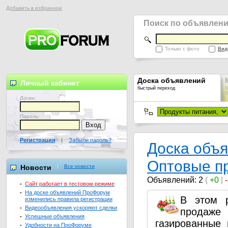
Добавить в избранное
Поиск по объявлен
Только с фото
Вид
Доска объявлений
Личный кабинет
быстрый переход
В
В
Логин:
Пароль:
Регистрация
|
Забыли пароль?
Доска объ
Оптовые п
Новости
Все новости
Объявлений: 2
(
+0
|
-
Сайт работает в тестовом режиме
-
На доске объявлений ПроФорум
В этом 
изменились правила регистрации
-
Видеообъявления ускоряют сделки
продаже
-
Успешные объявления
газированные
-
Удобности на ПроФоруме