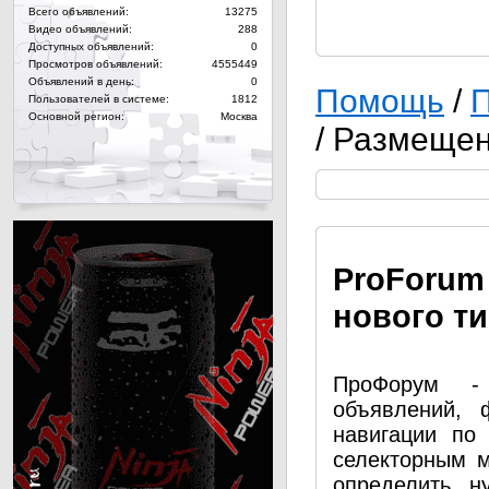
Всего объявлений:
13275
Видео объявлений:
288
Доступных объявлений:
0
Просмотров объявлений:
4555449
Объявлений в день:
0
Помощь
/
П
Пользователей в системе:
1812
Основной регион:
Москва
/ Размеще
Pro
Forum
нового т
ПроФорум - 
объявлений, 
навигации по
селекторным 
определить н