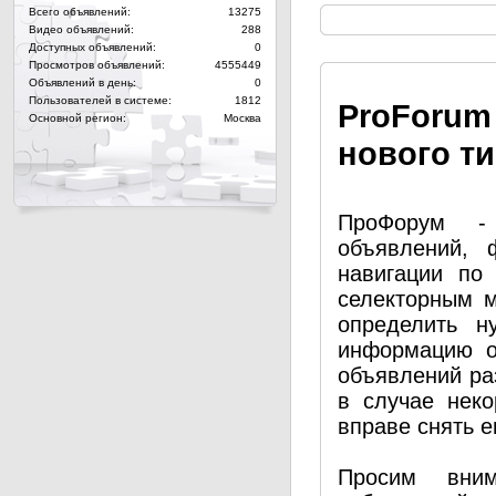
Всего объявлений:
13275
Видео объявлений:
288
Доступных объявлений:
0
Просмотров объявлений:
4555449
Объявлений в день:
0
Пользователей в системе:
1812
Pro
Forum
Основной регион:
Москва
нового т
ПроФорум - 
объявлений, 
навигации по
селекторным 
определить н
информацию о
объявлений ра
в случае нек
вправе снять е
Просим вним