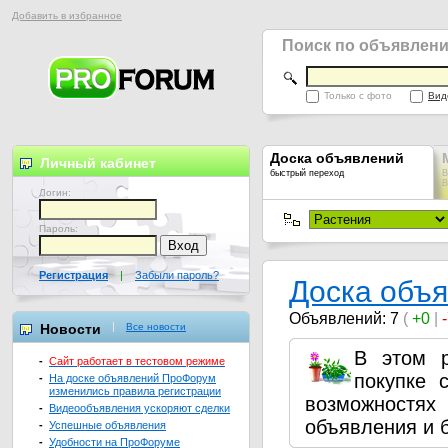
Добавить в избранное
Поиск по объявлен
Только с фото
Вид
Доска объявлений
Личный кабинет
быстрый переход
В
В
Логин:
Пароль:
Регистрация
|
Забыли пароль?
Доска объ
Объявлений: 7
(
+0
|
Новости
Все новости
В этом 
-
Сайт работает в тестовом режиме
покупке 
-
На доске объявлений ПроФорум
изменились правила регистрации
возможностях
-
Видеообъявления ускоряют сделки
объявления и 
-
Успешные объявления
-
Удобности на ПроФоруме