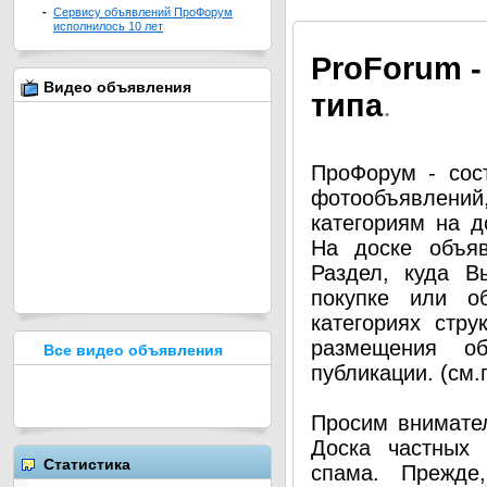
-
Сервису объявлений ПроФорум
исполнилось 10 лет
Pro
Forum -
Видео объявления
типа
.
ПроФорум - сос
фотообъявлени
категориям на д
На доске объя
Раздел, куда В
покупке или о
категориях стру
размещения о
Все видео объявления
публикации. (см
Просим внимател
Доска частных 
Статистика
спама. Прежде