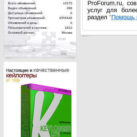
ProForum.ru, со
Всего объявлений:
13275
Видео объявлений:
288
услуг для боле
Доступных объявлений:
0
раздел
"
Помощь 
Просмотров объявлений:
4555449
Объявлений в день:
0
Пользователей в системе:
1812
Основной регион:
Москва