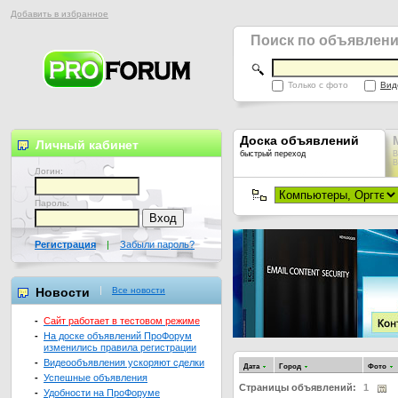
Добавить в избранное
Поиск по объявлен
Только с фото
Вид
Доска объявлений
Личный кабинет
быстрый переход
В
В
Логин:
Пароль:
Регистрация
|
Забыли пароль?
Новости
Все новости
-
Сайт работает в тестовом режиме
-
На доске объявлений ПроФорум
изменились правила регистрации
-
Видеообъявления ускоряют сделки
Дата
Город
Фото
-
Успешные объявления
Страницы объявлений:
1
-
Удобности на ПроФоруме