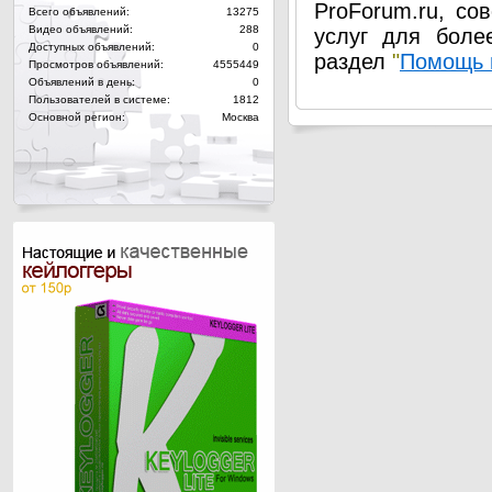
ProForum.ru, со
Всего объявлений:
13275
Видео объявлений:
288
услуг для боле
Доступных объявлений:
0
раздел
"
Помощь 
Просмотров объявлений:
4555449
Объявлений в день:
0
Пользователей в системе:
1812
Основной регион:
Москва