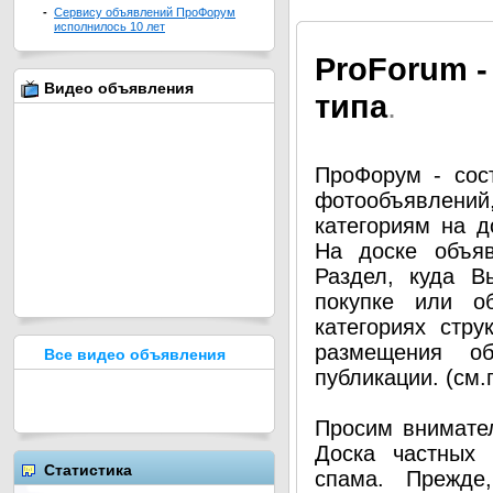
-
Сервису объявлений ПроФорум
исполнилось 10 лет
Pro
Forum -
Видео объявления
типа
.
ПроФорум - сос
фотообъявлени
категориям на д
На доске объя
Раздел, куда В
покупке или о
категориях стру
размещения о
Все видео объявления
публикации. (см
Просим внимател
Доска частных 
Статистика
спама. Прежде