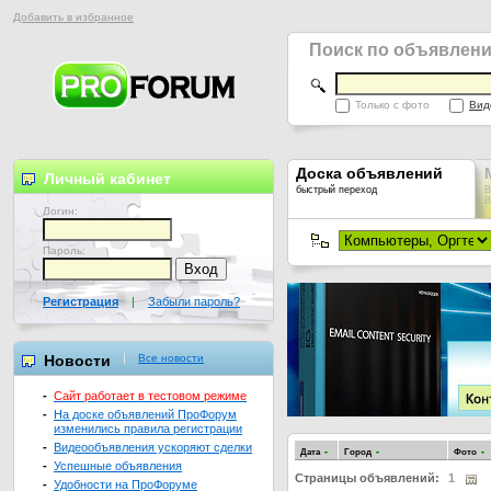
Добавить в избранное
Поиск по объявлен
Только с фото
Вид
Доска объявлений
Личный кабинет
быстрый переход
В
В
Логин:
Пароль:
Регистрация
|
Забыли пароль?
Новости
Все новости
-
Сайт работает в тестовом режиме
-
На доске объявлений ПроФорум
изменились правила регистрации
-
Видеообъявления ускоряют сделки
Дата
Город
Фото
-
Успешные объявления
Страницы объявлений:
1
-
Удобности на ПроФоруме