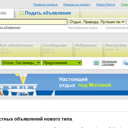
Правила сервиса
Помощь по сервису
Firefox Plug-in
Сдел
иям
Подать объявление
Как правильно искать
|
Расширенный п
ео объявления
Мои объявления
Сообщения
Избранное
Настройки
сего: 0
Всего: 0
0 / 0
Баланс: 0р
 архиве: 0
Новых: 0
Объявления
строчками
астных объявлений нового типа
.