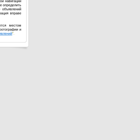
ой навигации
е определить
е объявлений
рация вправе
ется местом
фотографии и
явлений
".