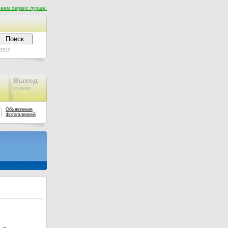
аем сервис лучше!
оиск
Выход
из меню
Объявления
фотогалереей