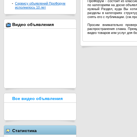
ПроФорум - состоит из класс
-
Сервису объявлений ПроФорум
по категориям на доске объя
исполнилось 10 лет
нужный Раздел, куда Вы хоти
разделы в категориях структ
снять его с публикации. (см.п
Видео объявления
Просим внимательно провер
распространения спама. Прежд
видео товаров или услуг для б
Все видео объявления
Статистика