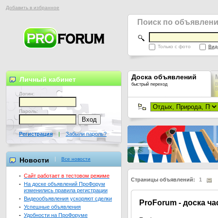
Добавить в избранное
Поиск по объявлен
Только с фото
Вид
Доска объявлений
Личный кабинет
быстрый переход
В
В
Логин:
Пароль:
Регистрация
|
Забыли пароль?
Новости
Все новости
-
Сайт работает в тестовом режиме
Страницы объявлений:
1
-
На доске объявлений ПроФорум
изменились правила регистрации
-
Видеообъявления ускоряют сделки
Pro
Forum - доска ч
-
Успешные объявления
-
Удобности на ПроФоруме