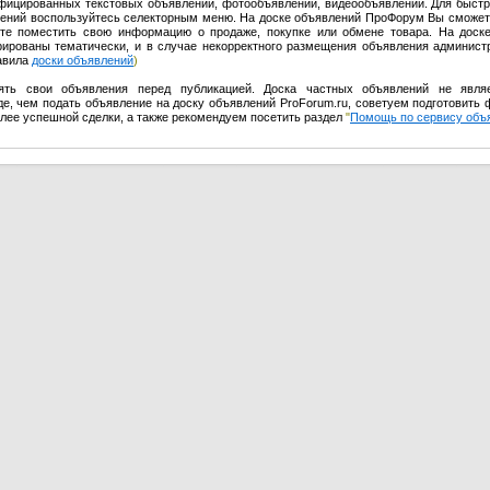
ифицированных текстовых объявлений, фотообъявлений, видеообъявлений. Для быстр
влений воспользуйтесь селекторным меню. На доске объявлений ПроФорум Вы сможет
те поместить свою информацию о продаже, покупке или обмене товара. На доск
урированы тематически, и в случае некорректного размещения объявления админист
равила
доски объявлений
)
ять свои объявления перед публикацией. Доска частных объявлений не явля
е, чем подать объявление на доску объявлений ProForum.ru, советуем подготовить 
олее успешной сделки, а также рекомендуем посетить раздел
"
Помощь по сервису объ