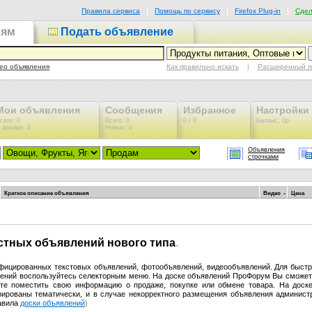
Правила сервиса
Помощь по сервису
Firefox Plug-in
Сдел
иям
Подать объявление
Как правильно искать
|
Расширенный п
ео объявления
Мои объявления
Сообщения
Избранное
Настройки
сего: 0
Всего: 0
0 / 0
Баланс: 0р
 архиве: 0
Новых: 0
Объявления
строчками
Краткое описание объявления
Видео
Цена
астных объявлений нового типа
.
ифицированных текстовых объявлений, фотообъявлений, видеообъявлений. Для быстр
влений воспользуйтесь селекторным меню. На доске объявлений ПроФорум Вы сможет
те поместить свою информацию о продаже, покупке или обмене товара. На доск
урированы тематически, и в случае некорректного размещения объявления админист
равила
доски объявлений
)