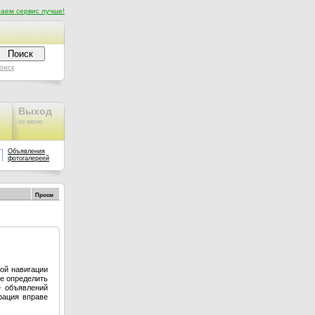
аем сервис лучше!
оиск
Выход
из меню
Объявления
фотогалереей
Просм
ой навигации
е определить
е объявлений
рация вправе