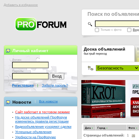
Добавить в избранное
Поиск по объявлен
Только с фото
Вид
Доска объявлений
Личный кабинет
быстрый переход
В
В
Логин:
Пароль:
Регистрация
|
Забыли пароль?
Новости
Все новости
-
Сайт работает в тестовом режиме
-
На доске объявлений ПроФорум
изменились правила регистрации
-
Видеообъявления ускоряют сделки
Дата
Город
Фото
-
Успешные объявления
Страницы объявлений:
1
-
Удобности на ПроФоруме