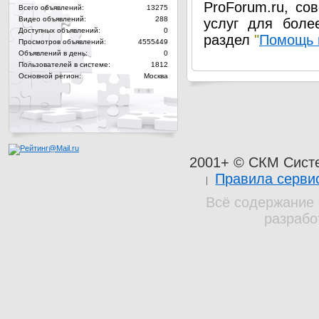
ProForum.ru, со
Всего объявлений:
13275
Видео объявлений:
288
услуг для боле
Доступных объявлений:
0
раздел
"
Помощь 
Просмотров объявлений:
4555449
Объявлений в день:
0
Пользователей в системе:
1812
Основной регион:
Москва
2001+ © СКМ Сист
Правила серви
Всё содержание 
разрабо