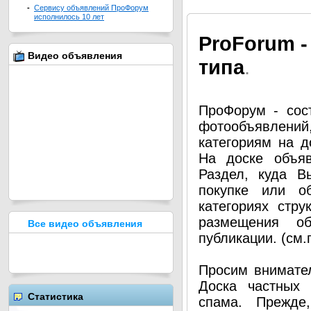
-
Сервису объявлений ПроФорум
исполнилось 10 лет
Pro
Forum -
Видео объявления
типа
.
ПроФорум - сос
фотообъявлени
категориям на д
На доске объя
Раздел, куда В
покупке или о
категориях стру
размещения о
Все видео объявления
публикации. (см
Просим внимател
Доска частных 
Статистика
спама. Прежде