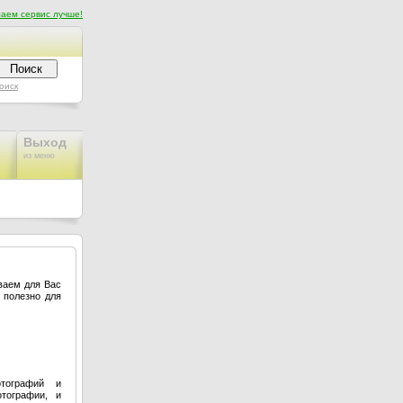
аем сервис лучше!
оиск
Выход
из меню
ваем для Вас
 полезно для
тографий и
отографии, и