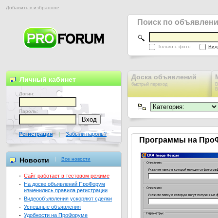
Добавить в избранное
Поиск по объявлен
Только с фото
Вид
Доска объявлений
Личный кабинет
быстрый переход
В
В
Логин:
Пароль:
Регистрация
|
Забыли пароль?
Программы на Про
Новости
Все новости
-
Сайт работает в тестовом режиме
-
На доске объявлений ПроФорум
изменились правила регистрации
-
Видеообъявления ускоряют сделки
-
Успешные объявления
-
Удобности на ПроФоруме