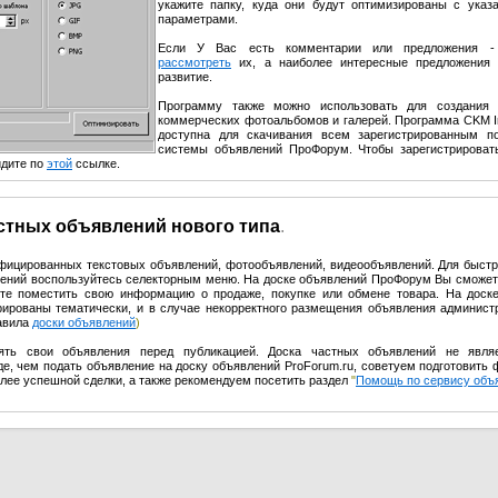
укажите папку, куда они будут оптимизированы с ука
параметрами.
Если У Вас есть комментарии или предложения -
рассмотреть
их, а наиболее интересные предложения 
развитие.
Программу также можно использовать для создания
коммерческих фотоальбомов и галерей. Программа CKM I
доступна для скачивания всем зарегистрированным п
системы объявлений ПроФорум. Чтобы зарегистрироват
йдите по
этой
ссылке.
астных объявлений нового типа
.
ифицированных текстовых объявлений, фотообъявлений, видеообъявлений. Для быстр
влений воспользуйтесь селекторным меню. На доске объявлений ПроФорум Вы сможет
те поместить свою информацию о продаже, покупке или обмене товара. На доск
урированы тематически, и в случае некорректного размещения объявления админист
равила
доски объявлений
)
ять свои объявления перед публикацией. Доска частных объявлений не явля
е, чем подать объявление на доску объявлений ProForum.ru, советуем подготовить 
олее успешной сделки, а также рекомендуем посетить раздел
"
Помощь по сервису объ