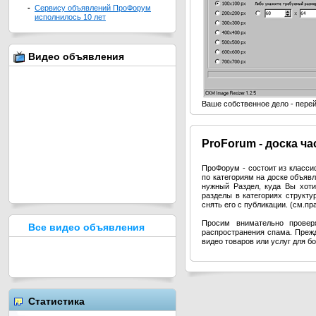
-
Сервису объявлений ПроФорум
исполнилось 10 лет
Видео объявления
Ваше собственное дело - пере
Pro
Forum - доска ч
ПроФорум - состоит из класс
по категориям на доске объя
нужный Раздел, куда Вы хоти
разделы в категориях структ
снять его с публикации. (см.п
Просим внимательно провер
Все видео объявления
распространения спама. Прежд
видео товаров или услуг для б
Статистика