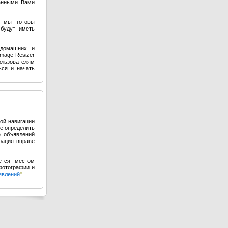
занными Вами
 мы готовы
будут иметь
 домашних и
mage Resizer
ользователям
ься и начать
ой навигации
е определить
е объявлений
рация вправе
ется местом
фотографии и
явлений
".