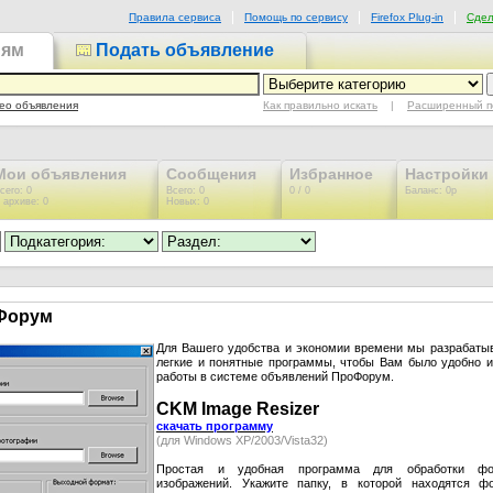
Правила сервиса
Помощь по сервису
Firefox Plug-in
Сдел
иям
Подать объявление
Как правильно искать
|
Расширенный п
ео объявления
Мои объявления
Сообщения
Избранное
Настройки
сего: 0
Всего: 0
0 / 0
Баланс: 0р
 архиве: 0
Новых: 0
Форум
Для Вашего удобства и экономии времени мы разрабаты
легкие и понятные программы, чтобы Вам было удобно и
работы в системе объявлений ПроФорум.
CKM Image Resizer
скачать программу
(для Windows XP/2003/Vista32)
Простая и удобная программа для обработки фо
изображений. Укажите папку, в которой находятся ф