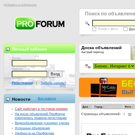
Добавить в избранное
Поиск по объявлен
Только с фото
Вид
Доска объявлений
Личный кабинет
быстрый переход
В
В
Логин:
Пароль:
Регистрация
|
Забыли пароль?
Новости
Все новости
Дата
Город
Фото
-
Сайт работает в тестовом режиме
-
На доске объявлений ПроФорум
Страницы объявлений:
1
изменились правила регистрации
-
Видеообъявления ускоряют сделки
-
Успешные объявления
-
Удобности на ПроФоруме