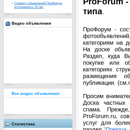
Pro
Forum -
-
Сервису объявлений ПроФорум
исполнилось 10 лет
типа
.
Видео объявления
ПроФорум - сос
фотообъявлени
категориям на д
На доске объя
Раздел, куда В
покупке или о
категориях стру
размещения о
публикации. (см
Все видео объявления
Просим внимател
Доска частных 
спама. Прежде
ProForum.ru, со
услуг для боле
Статистика
раздел
"
Помощь 