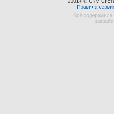
2001+ © СКМ Сист
Правила серви
Всё содержание 
разрабо