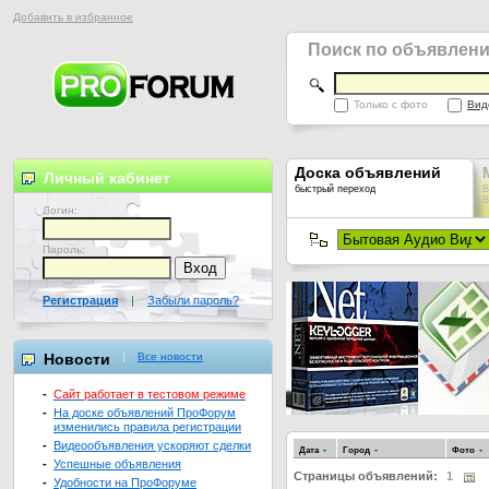
Добавить в избранное
Поиск по объявлен
Только с фото
Вид
Доска объявлений
Личный кабинет
быстрый переход
В
В
Логин:
Пароль:
Регистрация
|
Забыли пароль?
Новости
Все новости
-
Сайт работает в тестовом режиме
-
На доске объявлений ПроФорум
изменились правила регистрации
-
Видеообъявления ускоряют сделки
Дата
Город
Фото
-
Успешные объявления
Страницы объявлений:
1
-
Удобности на ПроФоруме