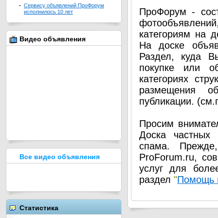
-
Сервису объявлений ПроФорум
ПроФорум - сос
исполнилось 10 лет
фотообъявлени
категориям на д
Видео объявления
На доске объя
Раздел, куда В
покупке или о
категориях стру
размещения о
публикации. (см
Просим внимател
Доска частных 
спама. Прежде
ProForum.ru, со
Все видео объявления
услуг для боле
раздел
"
Помощь 
Статистика