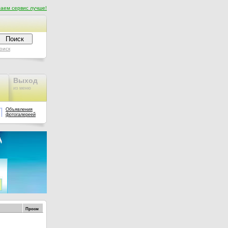
аем сервис лучше!
оиск
Выход
из меню
Объявления
фотогалереей
Просм