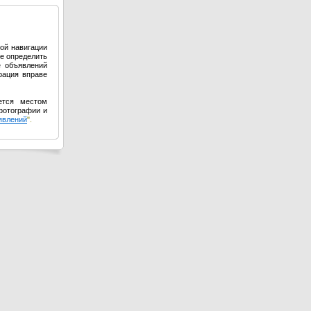
ой навигации
е определить
е объявлений
рация вправе
ется местом
фотографии и
явлений
".