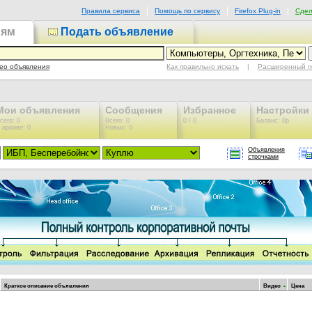
Правила сервиса
Помощь по сервису
Firefox Plug-in
Сдел
иям
Подать объявление
Как правильно искать
|
Расширенный п
ео объявления
Мои объявления
Сообщения
Избранное
Настройки
сего: 0
Всего: 0
0 / 0
Баланс: 0р
 архиве: 0
Новых: 0
Объявления
строчками
Краткое описание объявления
Видео
Цена