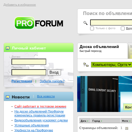
Добавить в избранное
Поиск по объявлен
Только с фото
Вид
Доска объявлений
Личный кабинет
быстрый переход
В
В
Логин:
Пароль:
Регистрация
|
Забыли пароль?
Новости
Все новости
-
Сайт работает в тестовом режиме
-
На доске объявлений ПроФорум
изменились правила регистрации
-
Видеообъявления ускоряют сделки
Дата
Город
Фото
-
Успешные объявления
Страницы объявлений:
1
-
Удобности на ПроФоруме