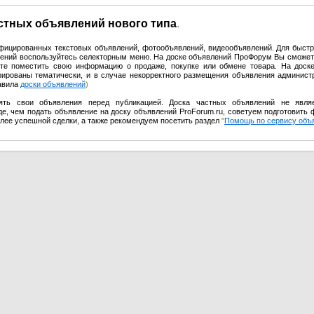
астных объявлений нового типа
.
ифицированных текстовых объявлений, фотообъявлений, видеообъявлений. Для быстр
влений воспользуйтесь селекторным меню. На доске объявлений ПроФорум Вы сможет
те поместить свою информацию о продаже, покупке или обмене товара. На доск
урированы тематически, и в случае некорректного размещения объявления админист
равила
доски объявлений
)
ять свои объявления перед публикацией. Доска частных объявлений не явля
е, чем подать объявление на доску объявлений ProForum.ru, советуем подготовить 
олее успешной сделки, а также рекомендуем посетить раздел
"
Помощь по сервису объ