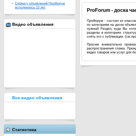
-
Сервису объявлений ПроФорум
исполнилось 10 лет
Pro
Forum - доска ч
ПроФорум - состоит из класс
Видео объявления
по категориям на доске объя
нужный Раздел, куда Вы хоти
разделы в категориях структ
снять его с публикации. (см.п
Просим внимательно провер
распространения спама. Прежд
видео товаров или услуг для б
Все видео объявления
Статистика