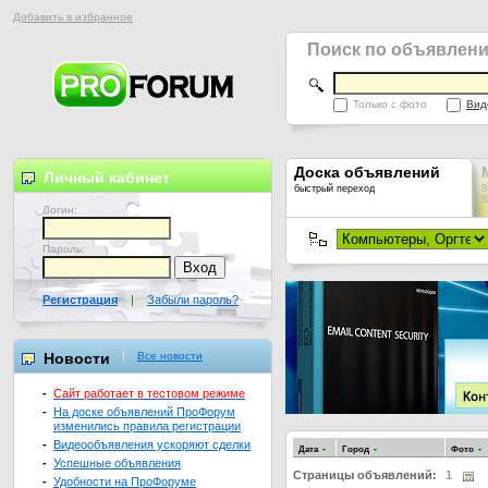
Добавить в избранное
Поиск по объявлен
Только с фото
Вид
Доска объявлений
Личный кабинет
быстрый переход
В
В
Логин:
Пароль:
Регистрация
|
Забыли пароль?
Новости
Все новости
-
Сайт работает в тестовом режиме
-
На доске объявлений ПроФорум
изменились правила регистрации
-
Видеообъявления ускоряют сделки
Дата
Город
Фото
-
Успешные объявления
Страницы объявлений:
1
-
Удобности на ПроФоруме