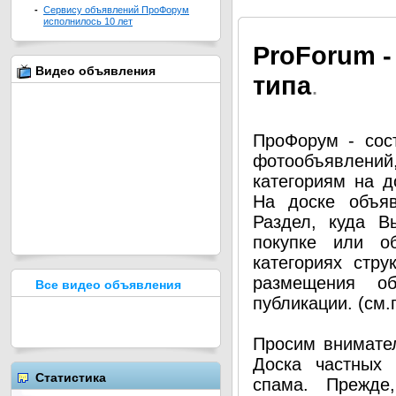
-
Сервису объявлений ПроФорум
исполнилось 10 лет
Pro
Forum -
Видео объявления
типа
.
ПроФорум - сос
фотообъявлени
категориям на д
На доске объя
Раздел, куда В
покупке или о
категориях стру
размещения о
Все видео объявления
публикации. (см
Просим внимател
Доска частных 
Статистика
спама. Прежде