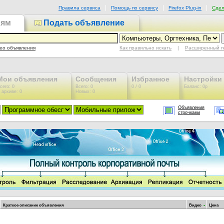
Правила сервиса
Помощь по сервису
Firefox Plug-in
Сдел
иям
Подать объявление
Как правильно искать
|
Расширенный п
ео объявления
Мои объявления
Сообщения
Избранное
Настройки
сего: 0
Всего: 0
0 / 0
Баланс: 0р
 архиве: 0
Новых: 0
Объявления
строчками
Краткое описание объявления
Видео
Цена