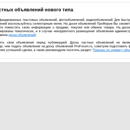
астных объявлений нового типа
.
ифицированных текстовых объявлений, фотообъявлений, видеообъявлений. Для быстр
влений воспользуйтесь селекторным меню. На доске объявлений ПроФорум Вы сможет
те поместить свою информацию о продаже, покупке или обмене товара. На доск
урированы тематически, и в случае некорректного размещения объявления админист
равила
доски объявлений
)
ять свои объявления перед публикацией. Доска частных объявлений не явля
е, чем подать объявление на доску объявлений ProForum.ru, советуем подготовить 
олее успешной сделки, а также рекомендуем посетить раздел
"
Помощь по сервису объ