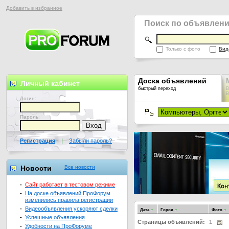
Добавить в избранное
Поиск по объявлен
Только с фото
Вид
Доска объявлений
Личный кабинет
быстрый переход
В
В
Логин:
Пароль:
Регистрация
|
Забыли пароль?
Новости
Все новости
-
Сайт работает в тестовом режиме
-
На доске объявлений ПроФорум
изменились правила регистрации
-
Видеообъявления ускоряют сделки
Дата
Город
Фото
-
Успешные объявления
Страницы объявлений:
1
-
Удобности на ПроФоруме