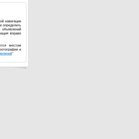
ой навигации
е определить
е объявлений
рация вправе
ется местом
фотографии и
явлений
".