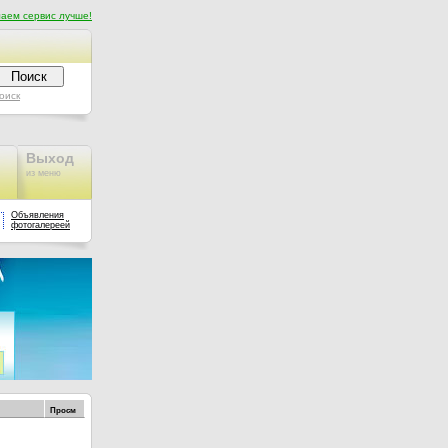
аем сервис лучше!
оиск
Выход
из меню
Объявления
фотогалереей
Просм