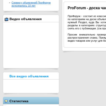
-
Сервису объявлений ПроФорум
исполнилось 10 лет
Pro
Forum - доска ч
ПроФорум - состоит из класс
Видео объявления
по категориям на доске объя
нужный Раздел, куда Вы хоти
разделы в категориях структ
снять его с публикации. (см.п
Просим внимательно провер
распространения спама. Прежд
видео товаров или услуг для б
Все видео объявления
Статистика