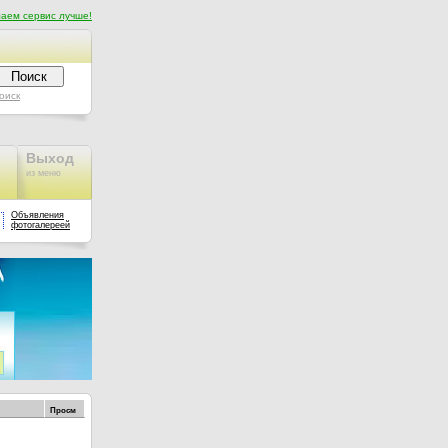
аем сервис лучше!
оиск
Выход
из меню
Объявления
фотогалереей
Просм