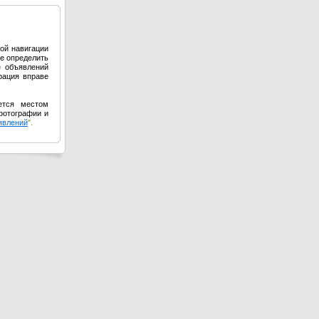
ой навигации
е определить
е объявлений
рация вправе
ется местом
фотографии и
явлений
".