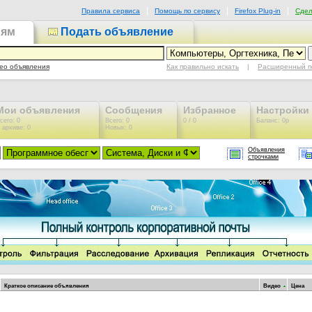
Правила сервиса
Помощь по сервису
Firefox Plug-in
Сдел
иям
Подать объявление
Как правильно искать
|
Расширенный п
ео объявления
Мои объявления
Сообщения
Избранное
Настройки
сего: 0
Всего: 0
0 / 0
Баланс: 0р
 архиве: 0
Новых: 0
Объявления
строчками
Краткое описание объявления
Видео
Цена