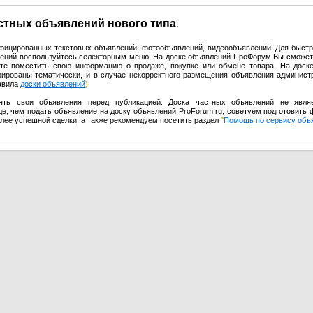
астных объявлений нового типа
.
ифицированных текстовых объявлений, фотообъявлений, видеообъявлений. Для быстр
влений воспользуйтесь селекторным меню. На доске объявлений ПроФорум Вы сможет
те поместить свою информацию о продаже, покупке или обмене товара. На доск
урированы тематически, и в случае некорректного размещения объявления админист
равила
доски объявлений
)
ять свои объявления перед публикацией. Доска частных объявлений не явля
е, чем подать объявление на доску объявлений ProForum.ru, советуем подготовить 
олее успешной сделки, а также рекомендуем посетить раздел
"
Помощь по сервису объ