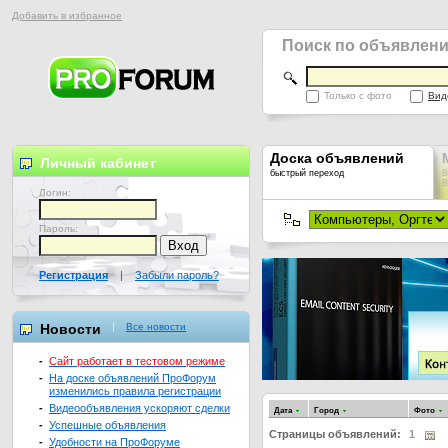
Добавить в избранное
Поиск по объявлен
Только с фото
Вид
Доска объявлений
Личный кабинет
быстрый переход
В
В
Логин:
Пароль:
Регистрация
|
Забыли пароль?
Новости
Все новости
-
Сайт работает в тестовом режиме
-
На доске объявлений ПроФорум
изменились правила регистрации
-
Видеообъявления ускоряют сделки
Дата
Город
Фото
-
Успешные объявления
Страницы объявлений:
1
-
Удобности на ПроФоруме