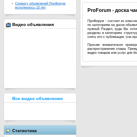
-
Сервису объявлений ПроФорум
исполнилось 10 лет
Pro
Forum - доска ч
ПроФорум - состоит из класс
Видео объявления
по категориям на доске объя
нужный Раздел, куда Вы хоти
разделы в категориях структ
снять его с публикации. (см.п
Просим внимательно провер
распространения спама. Прежд
видео товаров или услуг для б
Все видео объявления
Статистика