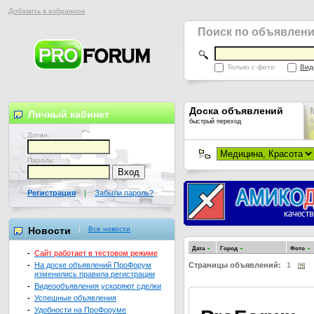
Добавить в избранное
Поиск по объявлен
Только с фото
Вид
Доска объявлений
Личный кабинет
быстрый переход
В
В
Логин:
Пароль:
Регистрация
|
Забыли пароль?
Новости
Все новости
Дата
Город
Фото
-
Сайт работает в тестовом режиме
-
На доске объявлений ПроФорум
Страницы объявлений:
1
изменились правила регистрации
-
Видеообъявления ускоряют сделки
-
Успешные объявления
-
Удобности на ПроФоруме