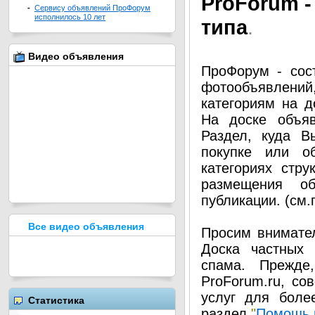
Pro
Forum -
-
Сервису объявлений ПроФорум
исполнилось 10 лет
типа
.
Видео объявления
ПроФорум - сос
фотообъявлени
категориям на д
На доске объя
Раздел, куда В
покупке или о
категориях стру
размещения о
публикации. (см
Все видео объявления
Просим внимател
Доска частных 
спама. Прежде
ProForum.ru, со
услуг для боле
Статистика
раздел
"
Помощь 