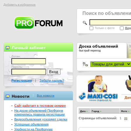
Добавить в избранное
Поиск по объявлен
Только с фото
Вид
Доска объявлений
Личный кабинет
быстрый переход
В
В
Логин:
Пароль:
Регистрация
|
Забыли пароль?
Новости
Все новости
-
Сайт работает в тестовом режиме
-
На доске объявлений ПроФорум
Дата
Город
Фото
изменились правила регистрации
Страницы объявлений:
1
-
Видеообъявления ускоряют сделки
-
Успешные объявления
-
Удобности на ПроФоруме