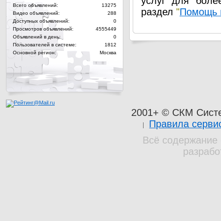
услуг для боле
Всего объявлений:
13275
раздел
"
Помощь 
Видео объявлений:
288
Доступных объявлений:
0
Просмотров объявлений:
4555449
Объявлений в день:
0
Пользователей в системе:
1812
Основной регион:
Москва
2001+ © СКМ Сист
Правила серви
Всё содержание 
разрабо