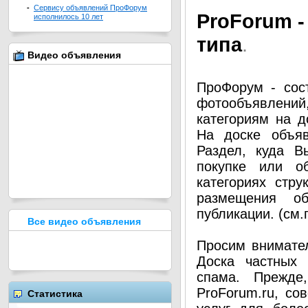
-
Сервису объявлений ПроФорум
Pro
Forum -
исполнилось 10 лет
типа
.
Видео объявления
ПроФорум - сос
фотообъявлени
категориям на д
На доске объя
Раздел, куда В
покупке или о
категориях стру
размещения о
публикации. (см
Все видео объявления
Просим внимател
Доска частных 
спама. Прежде
ProForum.ru, со
Статистика