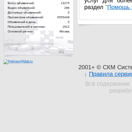
услуг для боле
Всего объявлений:
13275
раздел
"
Помощь 
Видео объявлений:
288
Доступных объявлений:
0
Просмотров объявлений:
4555449
Объявлений в день:
0
Пользователей в системе:
1812
Основной регион:
Москва
2001+ © СКМ Сист
Правила серви
Всё содержание 
разрабо