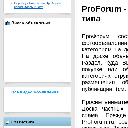
-
Сервису объявлений ПроФорум
Pro
Forum -
исполнилось 10 лет
типа
.
Видео объявления
ПроФорум - сос
фотообъявлени
категориям на д
На доске объя
Раздел, куда В
покупке или о
категориях стру
размещения о
публикации. (см
Все видео объявления
Просим внимател
Доска частных 
спама. Прежде
ProForum.ru, со
Статистика