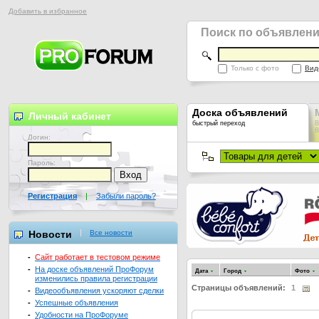
Добавить в избранное
Поиск по объявлен
Только с фото
Вид
Доска объявлений
Личный кабинет
быстрый переход
В
В
Логин:
Пароль:
Регистрация
|
Забыли пароль?
Новости
Все новости
-
Сайт работает в тестовом режиме
-
На доске объявлений ПроФорум
Дата
Город
Фото
изменились правила регистрации
Страницы объявлений:
1
-
Видеообъявления ускоряют сделки
-
Успешные объявления
-
Удобности на ПроФоруме