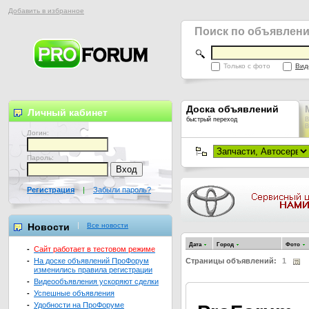
Добавить в избранное
Поиск по объявлен
Только с фото
Вид
Доска объявлений
Личный кабинет
быстрый переход
В
В
Логин:
Пароль:
Регистрация
|
Забыли пароль?
Новости
Все новости
Дата
Город
Фото
-
Сайт работает в тестовом режиме
-
На доске объявлений ПроФорум
Страницы объявлений:
1
изменились правила регистрации
-
Видеообъявления ускоряют сделки
-
Успешные объявления
-
Удобности на ПроФоруме