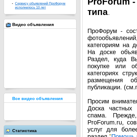
Pro
Forum -
-
Сервису объявлений ПроФорум
исполнилось 10 лет
типа
.
Видео объявления
ПроФорум - сос
фотообъявлени
категориям на д
На доске объя
Раздел, куда В
покупке или о
категориях стру
размещения о
публикации. (см
Все видео объявления
Просим внимател
Доска частных 
спама. Прежде
ProForum.ru, со
услуг для боле
Статистика
раздел
"
Помощь 