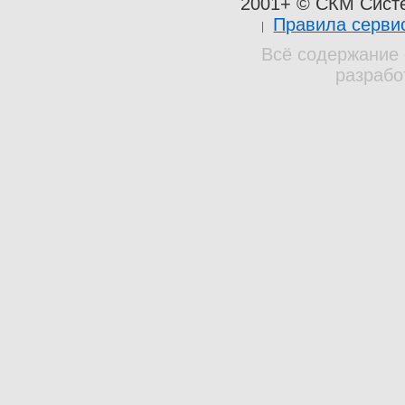
2001+ © СКМ Сист
Правила серви
Всё содержание 
разрабо