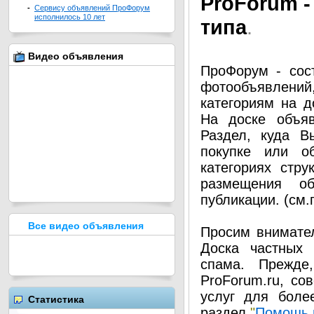
Pro
Forum -
-
Сервису объявлений ПроФорум
исполнилось 10 лет
типа
.
Видео объявления
ПроФорум - сос
фотообъявлени
категориям на д
На доске объя
Раздел, куда В
покупке или о
категориях стру
размещения о
публикации. (см
Все видео объявления
Просим внимател
Доска частных 
спама. Прежде
ProForum.ru, со
услуг для боле
Статистика
раздел
"
Помощь 