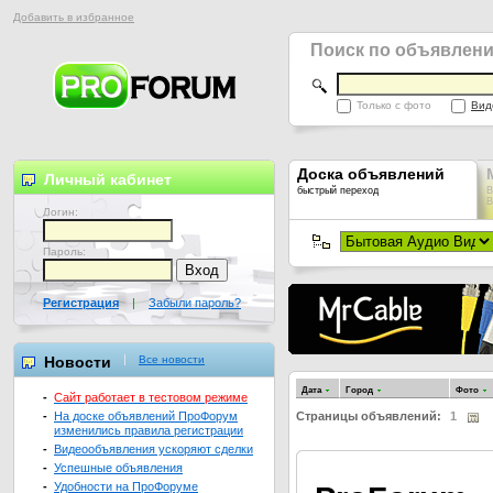
Добавить в избранное
Поиск по объявлен
Только с фото
Вид
Доска объявлений
Личный кабинет
быстрый переход
В
В
Логин:
Пароль:
Регистрация
|
Забыли пароль?
Новости
Все новости
Дата
Город
Фото
-
Сайт работает в тестовом режиме
-
На доске объявлений ПроФорум
Страницы объявлений:
1
изменились правила регистрации
-
Видеообъявления ускоряют сделки
-
Успешные объявления
-
Удобности на ПроФоруме