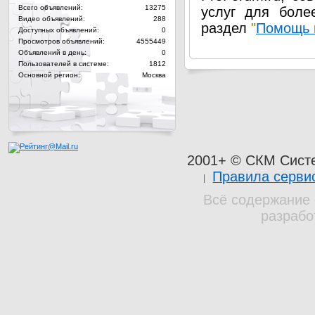
Всего объявлений:
13275
услуг для боле
Видео объявлений:
288
раздел
"
Помощь 
Доступных объявлений:
0
Просмотров объявлений:
4555449
Объявлений в день:
0
Пользователей в системе:
1812
Основной регион:
Москва
2001+ © СКМ Сист
Правила серви
Всё содержание 
разрабо