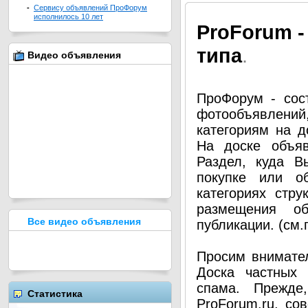
-
Сервису объявлений ПроФорум
исполнилось 10 лет
Pro
Forum -
типа
.
Видео объявления
ПроФорум - сос
фотообъявлени
категориям на д
На доске объя
Раздел, куда В
покупке или о
категориях стру
размещения о
Все видео объявления
публикации. (см
Просим внимател
Доска частных 
спама. Прежде
Статистика
ProForum.ru, со