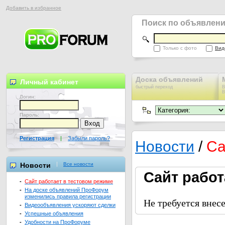
Добавить в избранное
Поиск по объявлен
Только с фото
Вид
Доска объявлений
Личный кабинет
быстрый переход
В
В
Логин:
Пароль:
Регистрация
|
Забыли пароль?
Новости
/
Са
Новости
Все новости
Сайт работ
-
Сайт работает в тестовом режиме
-
На доске объявлений ПроФорум
изменились правила регистрации
Не требуется внес
-
Видеообъявления ускоряют сделки
-
Успешные объявления
-
Удобности на ПроФоруме