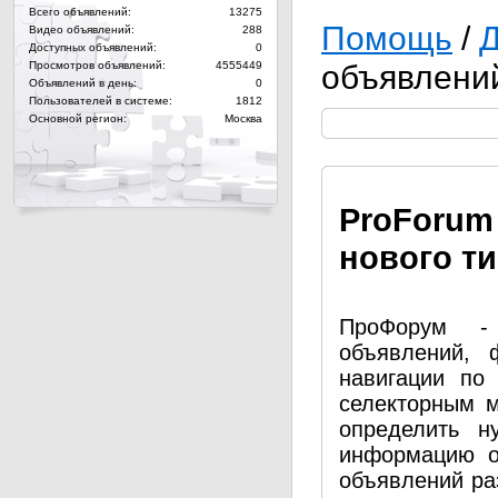
Всего объявлений:
13275
Помощь
/
Видео объявлений:
288
Доступных объявлений:
0
Просмотров объявлений:
4555449
объявлени
Объявлений в день:
0
Пользователей в системе:
1812
Основной регион:
Москва
Pro
Forum
нового т
ПроФорум - 
объявлений, 
навигации по
селекторным 
определить н
информацию о
объявлений ра