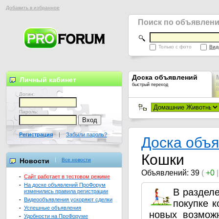
Добавить в избранное
Поиск по объявлен
Только с фото
Вид
Доска объявлений
Личный кабинет
быстрый переход
В
В
Логин:
Пароль:
Регистрация
|
Забыли пароль?
Доска объ
Кошки
Новости
Все новости
Объявлений: 39
(
+0
-
Сайт работает в тестовом режиме
-
На доске объявлений ПроФорум
В раздел
изменились правила регистрации
-
Видеообъявления ускоряют сделки
покупке к
-
Успешные объявления
новых возмож
-
Удобности на ПроФоруме