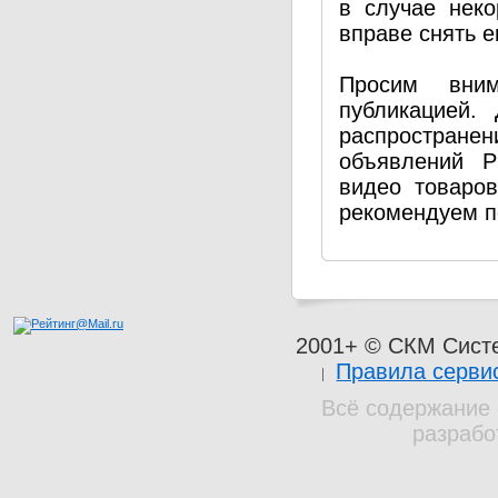
в случае нек
вправе снять е
Просим вним
публикацией.
распространен
объявлений P
видео товаро
рекомендуем п
2001+ © СКМ Сист
Правила серви
Всё содержание 
разрабо