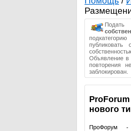
Помощь
/
И
Размещени
Подать
собстве
подкатегорию
публиковать 
собственнос
Объявление в 
повторения н
заблокирован.
Pro
Forum
нового т
ПроФорум - 