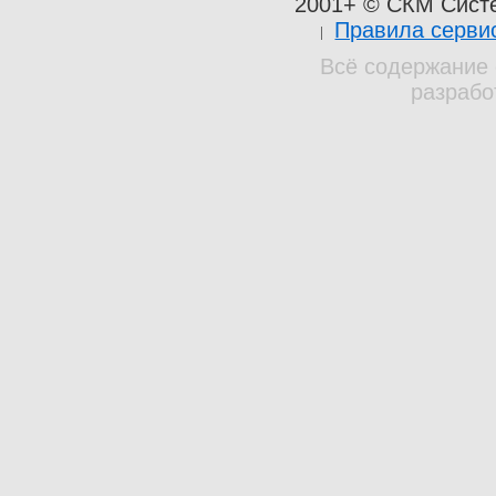
2001+ © СКМ Сист
Правила серви
Всё содержание 
разрабо