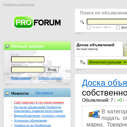
Добавить в избранное
Поиск по объявлен
Только с фото
Вид
Доска объявлений
Личный кабинет
быстрый переход
В
В
Логин:
Пароль:
Регистрация
|
Забыли пароль?
Доска объ
собственн
Новости
Все новости
Объявлений: 7
(
+0
|
-
Сайт работает в тестовом режиме
-
На доске объявлений ПроФорум
В категор
изменились правила регистрации
-
Видеообъявления ускоряют сделки
подать о
-
Успешные объявления
марки, Товарн
-
Удобности на ПроФоруме