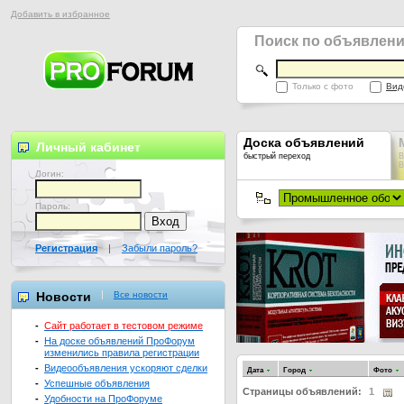
Добавить в избранное
Поиск по объявлен
Только с фото
Вид
Доска объявлений
Личный кабинет
быстрый переход
В
В
Логин:
Пароль:
Регистрация
|
Забыли пароль?
Новости
Все новости
-
Сайт работает в тестовом режиме
-
На доске объявлений ПроФорум
изменились правила регистрации
-
Видеообъявления ускоряют сделки
Дата
Город
Фото
-
Успешные объявления
Страницы объявлений:
1
-
Удобности на ПроФоруме