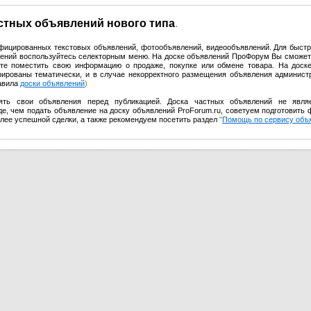
астных объявлений нового типа
.
ифицированных текстовых объявлений, фотообъявлений, видеообъявлений. Для быстр
влений воспользуйтесь селекторным меню. На доске объявлений ПроФорум Вы сможет
те поместить свою информацию о продаже, покупке или обмене товара. На доск
урированы тематически, и в случае некорректного размещения объявления админист
равила
доски объявлений
)
ять свои объявления перед публикацией. Доска частных объявлений не явля
е, чем подать объявление на доску объявлений ProForum.ru, советуем подготовить 
олее успешной сделки, а также рекомендуем посетить раздел
"
Помощь по сервису объ