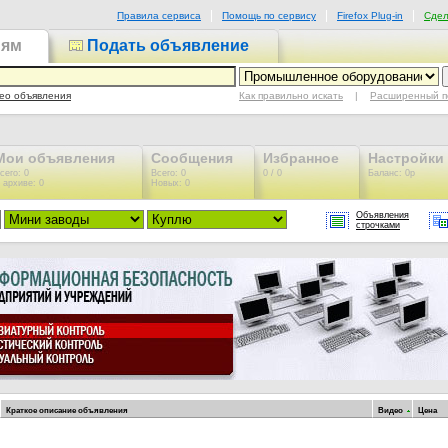
Правила сервиса
Помощь по сервису
Firefox Plug-in
Сдел
иям
Подать объявление
Как правильно искать
|
Расширенный п
ео объявления
Мои объявления
Сообщения
Избранное
Настройки
сего: 0
Всего: 0
0 / 0
Баланс: 0р
 архиве: 0
Новых: 0
Объявления
строчками
Краткое описание объявления
Видео
Цена