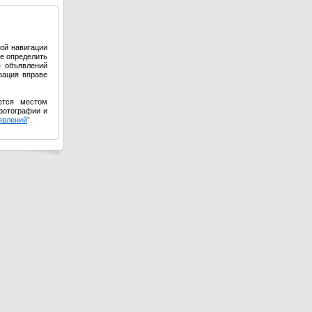
ой навигации
е определить
е объявлений
рация вправе
ется местом
фотографии и
явлений
".