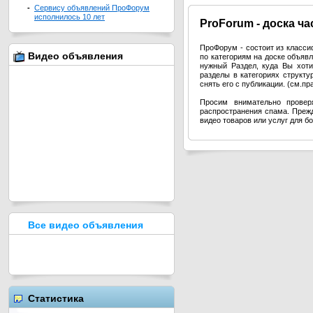
-
Сервису объявлений ПроФорум
исполнилось 10 лет
Pro
Forum - доска ч
ПроФорум - состоит из класс
Видео объявления
по категориям на доске объя
нужный Раздел, куда Вы хоти
разделы в категориях структ
снять его с публикации. (см.п
Просим внимательно провер
распространения спама. Прежд
видео товаров или услуг для б
Все видео объявления
Статистика