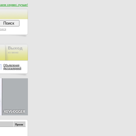
аем сервис лучше!
оиск
Выход
из меню
Объявления
фотогалереей
Просм