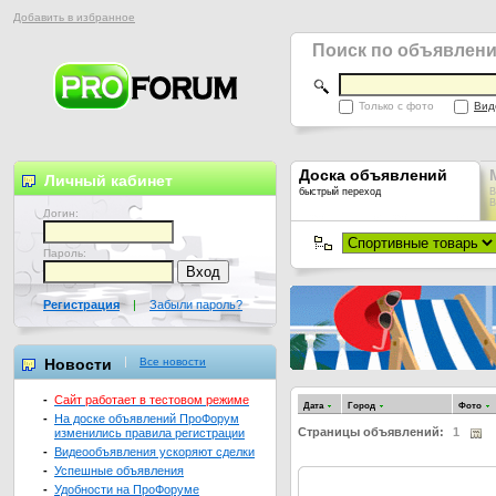
Добавить в избранное
Поиск по объявлен
Только с фото
Вид
Доска объявлений
Личный кабинет
быстрый переход
В
В
Логин:
Пароль:
Регистрация
|
Забыли пароль?
Новости
Все новости
-
Сайт работает в тестовом режиме
Дата
Город
Фото
-
На доске объявлений ПроФорум
Страницы объявлений:
1
изменились правила регистрации
-
Видеообъявления ускоряют сделки
-
Успешные объявления
-
Удобности на ПроФоруме