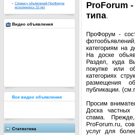
Pro
Forum -
-
Сервису объявлений ПроФорум
исполнилось 10 лет
типа
.
Видео объявления
ПроФорум - сос
фотообъявлени
категориям на д
На доске объя
Раздел, куда В
покупке или о
категориях стру
размещения о
публикации. (см
Все видео объявления
Просим внимател
Доска частных 
спама. Прежде
ProForum.ru, со
Статистика
услуг для боле