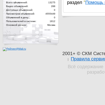
раздел
"
Помощь 
Всего объявлений:
13275
Видео объявлений:
288
Доступных объявлений:
0
Просмотров объявлений:
4555449
Объявлений в день:
0
Пользователей в системе:
1812
Основной регион:
Москва
2001+ © СКМ Сист
Правила серви
Всё содержание 
разрабо