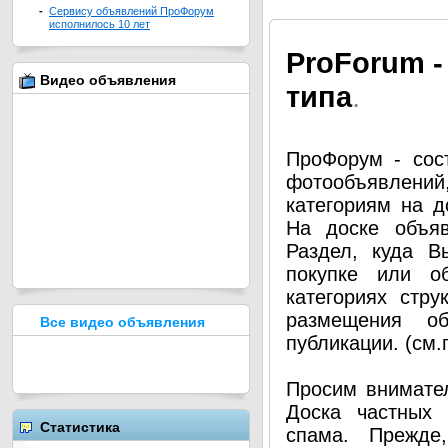
-
Сервису объявлений ПроФорум
исполнилось 10 лет
Pro
Forum -
Видео объявления
типа
.
ПроФорум - сос
фотообъявлени
категориям на д
На доске объя
Раздел, куда В
покупке или о
категориях стру
размещения о
Все видео объявления
публикации. (см
Просим внимател
Доска частных 
Статистика
спама. Прежде