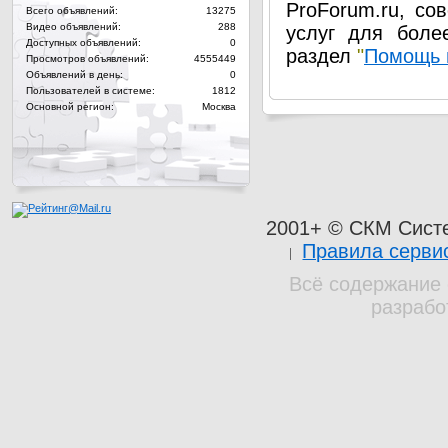
ProForum.ru, со
Всего объявлений:
13275
Видео объявлений:
288
услуг для боле
Доступных объявлений:
0
раздел
"
Помощь 
Просмотров объявлений:
4555449
Объявлений в день:
0
Пользователей в системе:
1812
Основной регион:
Москва
2001+ © СКМ Сист
Правила серви
Всё содержание 
разрабо