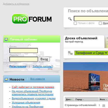
Добавить в избранное
Поиск по объявлен
Только с фото
Вид
Доска объявлений
Личный кабинет
быстрый переход
В
В
Логин:
Пароль:
Регистрация
|
Забыли пароль?
Новости
Все новости
-
Сайт работает в тестовом режиме
-
На доске объявлений ПроФорум
изменились правила регистрации
-
Видеообъявления ускоряют сделки
Дата
Город
Фото
-
Успешные объявления
Страницы объявлений:
1
-
Удобности на ПроФоруме