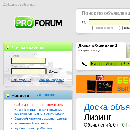
Добавить в избранное
Поиск по объявлен
Только с фото
Вид
Доска объявлений
Личный кабинет
быстрый переход
В
В
Логин:
Пароль:
Регистрация
|
Забыли пароль?
Новости
Все новости
Доска объ
-
Сайт работает в тестовом режиме
-
На доске объявлений ПроФорум
изменились правила регистрации
Лизинг
-
Видеообъявления ускоряют сделки
-
Успешные объявления
Объявлений: 0
(
+0
|
-
Удобности на ПроФоруме