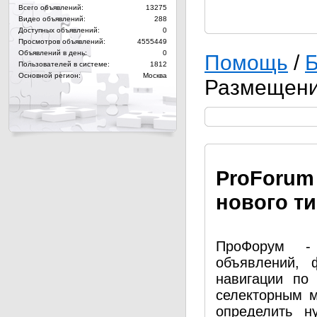
Всего объявлений:
13275
Видео объявлений:
288
Доступных объявлений:
0
Просмотров объявлений:
4555449
Объявлений в день:
0
Помощь
/
Б
Пользователей в системе:
1812
Основной регион:
Москва
Размещени
Pro
Forum
нового т
ПроФорум - 
объявлений, 
навигации по
селекторным 
определить н