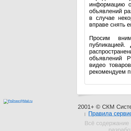
информацию о
объявлений ра
в случае нек
вправе снять е
Просим вним
публикацией.
распространен
объявлений P
видео товаро
рекомендуем п
2001+ © СКМ Сист
Правила серви
Всё содержание 
разрабо