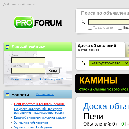
Добавить в избранное
Поиск по объявлен
Только с фото
Вид
Доска объявлений
Личный кабинет
быстрый переход
В
В
Логин:
Пароль:
Регистрация
|
Забыли пароль?
Новости
Все новости
Доска объ
-
Сайт работает в тестовом режиме
-
На доске объявлений ПроФорум
изменились правила регистрации
Печи
-
Видеообъявления ускоряют сделки
-
Успешные объявления
Объявлений: 0
(
+0
|
-
Удобности на ПроФоруме