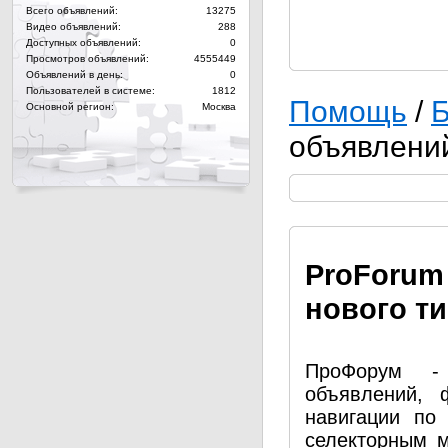
Всего объявлений:
13275
Видео объявлений:
288
Доступных объявлений:
0
Просмотров объявлений:
4555449
Объявлений в день:
0
Пользователей в системе:
1812
Помощь
/
Б
Основной регион:
Москва
объявлени
Pro
Forum
нового т
ПроФорум - 
объявлений, 
навигации по
селекторным 