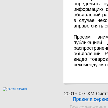
определить н
информацию о
объявлений ра
в случае нек
вправе снять е
Просим вним
публикацией.
распространен
объявлений P
видео товаро
рекомендуем п
2001+ © СКМ Сист
Правила серви
Всё содержание 