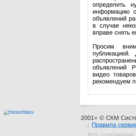
определить н
информацию о
объявлений ра
в случае нек
вправе снять е
Просим вним
публикацией.
распространен
объявлений P
видео товаро
рекомендуем п
2001+ © СКМ Сист
Правила серви
Всё содержание 