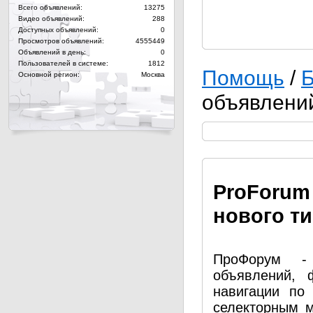
Всего объявлений:
13275
Видео объявлений:
288
Доступных объявлений:
0
Просмотров объявлений:
4555449
Объявлений в день:
0
Пользователей в системе:
1812
Помощь
/
Б
Основной регион:
Москва
объявлени
Pro
Forum
нового т
ПроФорум - 
объявлений, 
навигации по
селекторным 