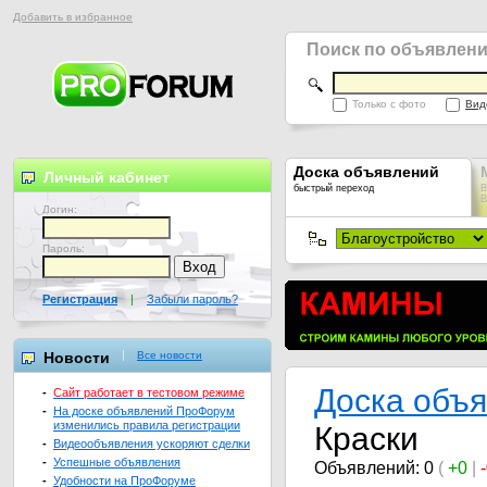
Добавить в избранное
Поиск по объявлен
Только с фото
Вид
Доска объявлений
Личный кабинет
быстрый переход
В
В
Логин:
Пароль:
Регистрация
|
Забыли пароль?
Новости
Все новости
Доска объ
-
Сайт работает в тестовом режиме
-
На доске объявлений ПроФорум
изменились правила регистрации
Краски
-
Видеообъявления ускоряют сделки
-
Успешные объявления
Объявлений: 0
(
+0
|
-
Удобности на ПроФоруме