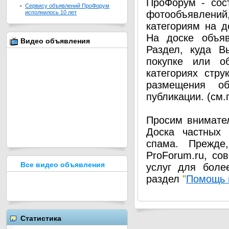
ПроФорум - сос
-
Сервису объявлений ПроФорум
фотообъявлени
исполнилось 10 лет
категориям на д
На доске объя
Видео объявления
Раздел, куда В
покупке или о
категориях стру
размещения о
публикации. (см
Просим внимател
Доска частных 
спама. Прежде
ProForum.ru, со
Все видео объявления
услуг для боле
раздел
"
Помощь 
Статистика