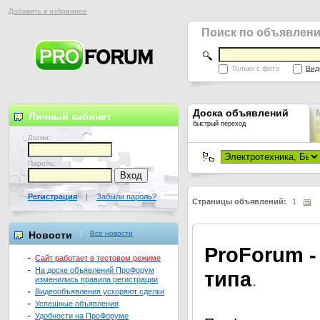
Добавить в избранное
Поиск по объявлен
Только с фото
Вид
Доска объявлений
Личный кабинет
быстрый переход
В
В
Логин:
Пароль:
Регистрация
|
Забыли пароль?
Страницы объявлений:
1
Новости
Все новости
Pro
Forum -
-
Сайт работает в тестовом режиме
-
На доске объявлений ПроФорум
типа
.
изменились правила регистрации
-
Видеообъявления ускоряют сделки
-
Успешные объявления
-
Удобности на ПроФоруме