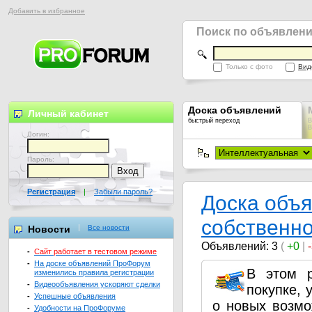
Добавить в избранное
Поиск по объявлен
Только с фото
Вид
Доска объявлений
Личный кабинет
быстрый переход
В
В
Логин:
Пароль:
Регистрация
|
Забыли пароль?
Доска объ
собственн
Новости
Все новости
Объявлений: 3
(
+0
|
-
Сайт работает в тестовом режиме
-
На доске объявлений ПроФорум
В этом 
изменились правила регистрации
-
Видеообъявления ускоряют сделки
покупке, 
-
Успешные объявления
о новых возмо
-
Удобности на ПроФоруме