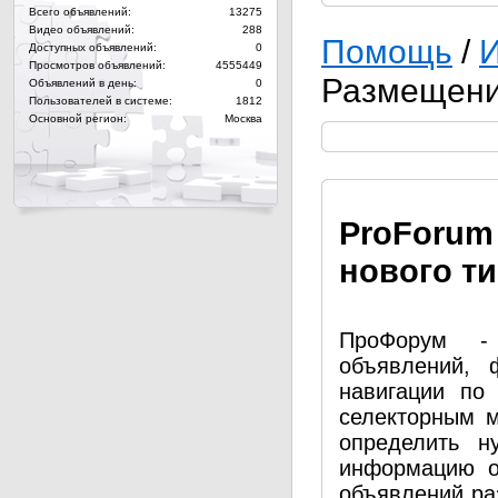
Всего объявлений:
13275
Видео объявлений:
288
Помощь
/
И
Доступных объявлений:
0
Просмотров объявлений:
4555449
Размещени
Объявлений в день:
0
Пользователей в системе:
1812
Основной регион:
Москва
Pro
Forum
нового т
ПроФорум - 
объявлений, 
навигации по
селекторным 
определить н
информацию о
объявлений ра