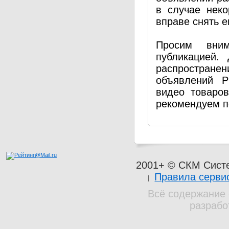
в случае нек
вправе снять е
Просим вним
публикацией.
распространен
объявлений P
видео товаро
рекомендуем п
2001+ © СКМ Сист
Правила серви
Всё содержание 
разрабо