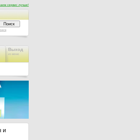
аем сервис лучше!
оиск
Выход
из меню
 и