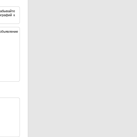
забывайте
ографий к
объявление