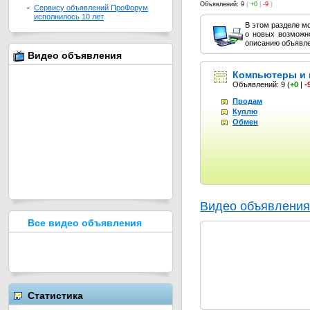
Объявлений: 9
(
+0
|
-9
)
-
Сервису объявлений ПроФорум
исполнилось 10 лет
В этом разделе м
о новых возможн
описанию объявле
Видео объявления
Компьютеры и 
Объявлений: 9
(
+0
|
-
Продам
Куплю
Обмен
Видео объявления
Все видео объявления
Статистика