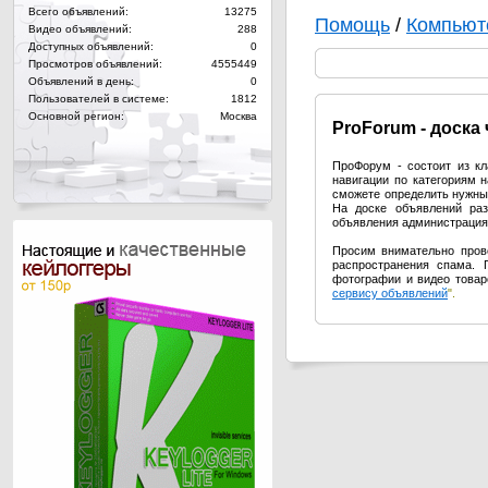
Всего объявлений:
13275
Помощь
/
Компьют
Видео объявлений:
288
Доступных объявлений:
0
Просмотров объявлений:
4555449
Объявлений в день:
0
Пользователей в системе:
1812
Основной регион:
Москва
Pro
Forum - доска
ПроФорум - состоит из к
навигации по категориям 
сможете определить нужный
На доске объявлений раз
объявления администрация 
Просим внимательно пров
распространения спама. 
фотографии и видео товар
сервису объявлений
".