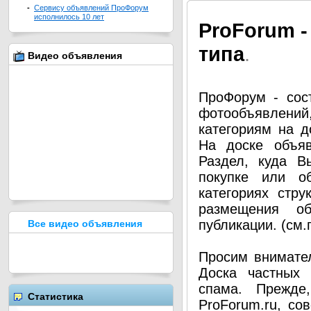
-
Сервису объявлений ПроФорум
исполнилось 10 лет
Pro
Forum -
типа
.
Видео объявления
ПроФорум - сос
фотообъявлени
категориям на д
На доске объя
Раздел, куда В
покупке или о
категориях стру
размещения о
публикации. (см
Все видео объявления
Просим внимател
Доска частных 
спама. Прежде
Статистика
ProForum.ru, со