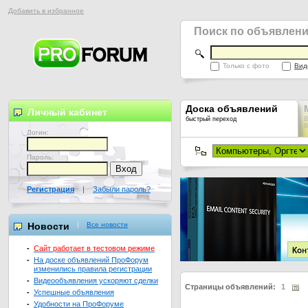
Добавить в избранное
Поиск по объявлен
Только с фото
Вид
Доска объявлений
Личный кабинет
быстрый переход
В
В
Логин:
Пароль:
Регистрация
|
Забыли пароль?
Новости
Все новости
-
Сайт работает в тестовом режиме
-
На доске объявлений ПроФорум
изменились правила регистрации
-
Видеообъявления ускоряют сделки
Страницы объявлений:
1
-
Успешные объявления
-
Удобности на ПроФоруме