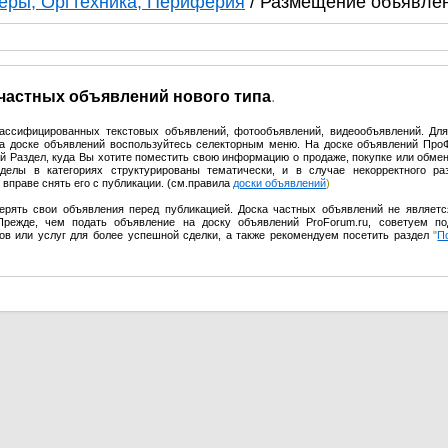
еры, Оргтехника, Периферия
/ Размещение объявле
 частных объявлений нового типа
.
лассифицированных текстовых объявлений, фотообъявлений, видеообъявлений. Дл
на доске объявлений воспользуйтесь селекторным меню. На доске объявлений Пр
 Раздел, куда Вы хотите поместить свою информацию о продаже, покупке или обмен
делы в категориях структурированы тематически, и в случае некорректного р
вправе снять его с публикации. (см.правила
доски объявлений
)
ерять свои объявления перед публикацией. Доска частных объявлений не являет
Прежде, чем подать объявление на доску объявлений ProForum.ru, советуем по
ов или услуг для более успешной сделки, а также рекомендуем посетить раздел
"
П