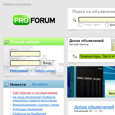
Добавить в избранное
Поиск по объявлен
Только с фото
Вид
Доска объявлений
Личный кабинет
быстрый переход
В
В
Логин:
Пароль:
Регистрация
|
Забыли пароль?
Новости
Все новости
-
Сайт работает в тестовом режиме
-
На доске объявлений ПроФорум
изменились правила регистрации
-
Видеообъявления ускоряют сделки
Доска объявлений
-
Успешные объявления
Объявлений: 62
(
+0
|
-62
)
-
Удобности на ПроФоруме