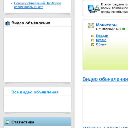
-
Сервису объявлений ПроФорум
В этом разделе м
исполнилось 10 лет
новых возможнос
описанию объявле
Видео объявления
Мониторы
Объявлений: 62
(
+0
|
Продам
Куплю
Обмен
Видео объявления
Все видео объявления
Статистика