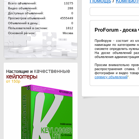
Помощь
/
Компьют
Всего объявлений:
13275
Видео объявлений:
288
Доступных объявлений:
0
Просмотров объявлений:
4555449
Объявлений в день:
0
Пользователей в системе:
1812
Pro
Forum - доска
Основной регион:
Москва
ПроФорум - состоит из к
навигации по категориям 
сможете определить нужный
На доске объявлений раз
объявления администрация 
Просим внимательно пров
распространения спама. 
фотографии и видео товар
сервису объявлений
".