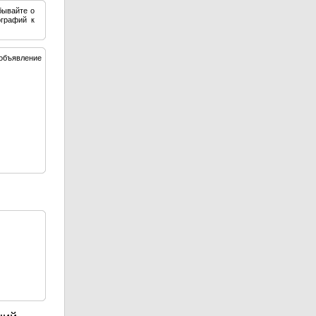
бывайте о
графий к
объявление