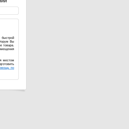
ний
я быстрой
оФорум Вы
е товара.
азмещения
ся местом
дготовить
омощь по