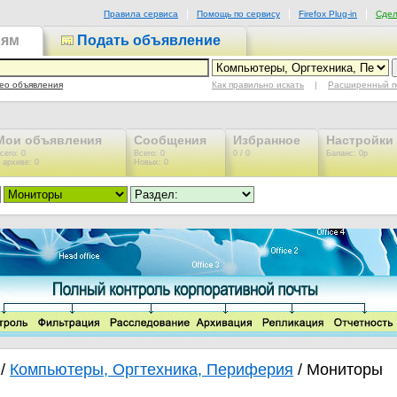
Правила сервиса
Помощь по сервису
Firefox Plug-in
Сдел
иям
Подать объявление
Как правильно искать
|
Расширенный п
ео объявления
Мои объявления
Сообщения
Избранное
Настройки
сего: 0
Всего: 0
0 / 0
Баланс: 0р
 архиве: 0
Новых: 0
/
Компьютеры, Оргтехника, Периферия
/ Мониторы