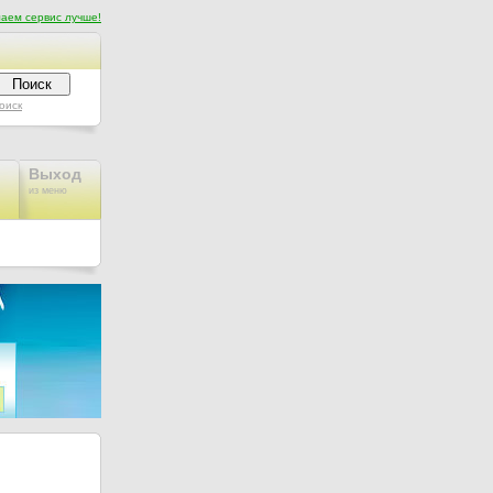
аем сервис лучше!
оиск
Выход
из меню