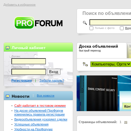
Добавить в избранное
Поиск по объявлен
Только с фото
Вид
Доска объявлений
Личный кабинет
быстрый переход
В
В
Логин:
Пароль:
Регистрация
|
Забыли пароль?
Новости
Все новости
-
Сайт работает в тестовом режиме
-
На доске объявлений ПроФорум
изменились правила регистрации
-
Видеообъявления ускоряют сделки
Страницы объявлений:
1
-
Успешные объявления
-
Удобности на ПроФоруме