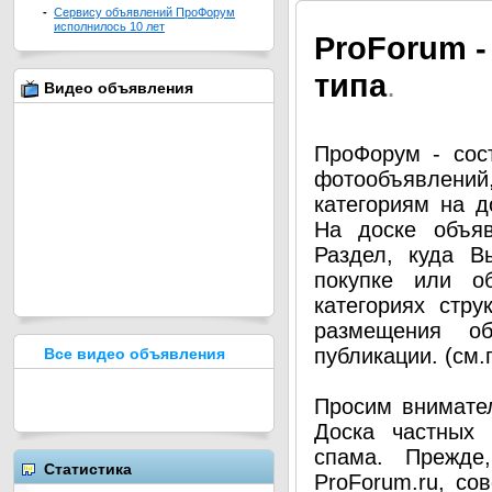
-
Сервису объявлений ПроФорум
исполнилось 10 лет
Pro
Forum -
типа
.
Видео объявления
ПроФорум - сос
фотообъявлени
категориям на д
На доске объя
Раздел, куда В
покупке или о
категориях стру
размещения о
публикации. (см
Все видео объявления
Просим внимател
Доска частных 
спама. Прежде
Статистика
ProForum.ru, со