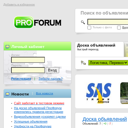
Добавить в избранное
Поиск по объявлен
Только с фото
Вид
Доска объявлений
Личный кабинет
быстрый переход
В
В
Логин:
Пароль:
Регистрация
|
Забыли пароль?
Новости
Все новости
-
Сайт работает в тестовом режиме
-
На доске объявлений ПроФорум
изменились правила регистрации
-
Видеообъявления ускоряют сделки
Доска объявлений
-
Успешные объявления
Объявлений: 7
(
+0
|
-7
)
-
Удобности на ПроФоруме