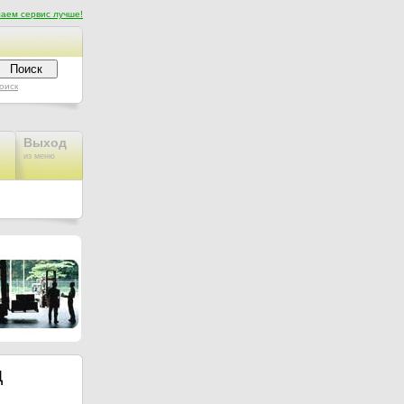
аем сервис лучше!
оиск
Выход
из меню
Д