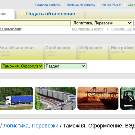
Правила сервиса
Помощь по сервису
Firefox Plug-in
Сдел
иям
Подать объявление
Как правильно искать
|
Расширенный п
ео объявления
Мои объявления
Сообщения
Избранное
Настройки
сего: 0
Всего: 0
0 / 0
Баланс: 0р
 архиве: 0
Новых: 0
/
Логистика, Перевозки
/ Таможня, Оформление, ВЭ