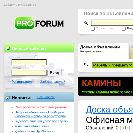
Добавить в избранное
Поиск по объявлен
Только с фото
Вид
Доска объявлений
Личный кабинет
быстрый переход
В
В
Логин:
Пароль:
Регистрация
|
Забыли пароль?
Новости
Все новости
Доска объ
-
Сайт работает в тестовом режиме
-
На доске объявлений ПроФорум
изменились правила регистрации
Офисная м
-
Видеообъявления ускоряют сделки
-
Успешные объявления
Объявлений: 0
(
+0
|
-
Удобности на ПроФоруме