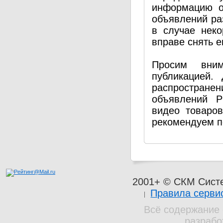
информацию о
объявлений ра
в случае нек
вправе снять е
Просим вним
публикацией.
распространен
объявлений P
видео товаро
рекомендуем п
2001+ © СКМ Сист
Правила серви
Всё содержание 
разрабо