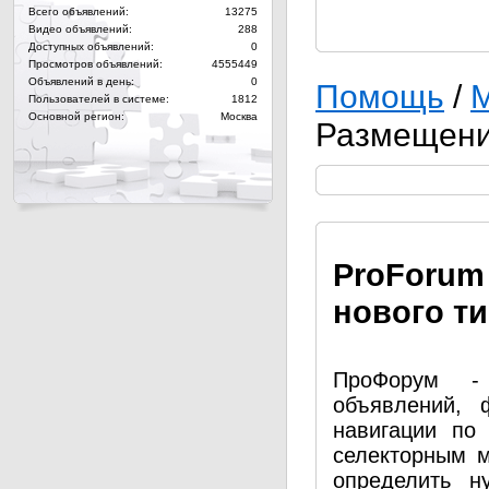
Всего объявлений:
13275
Видео объявлений:
288
Доступных объявлений:
0
Просмотров объявлений:
4555449
Объявлений в день:
0
Помощь
/
М
Пользователей в системе:
1812
Основной регион:
Москва
Размещени
Pro
Forum
нового т
ПроФорум - 
объявлений, 
навигации по
селекторным 
определить н