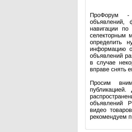
ПроФорум - 
объявлений, 
навигации по
селекторным 
определить н
информацию о
объявлений ра
в случае нек
вправе снять е
Просим вним
публикацией.
распространен
объявлений P
видео товаро
рекомендуем п