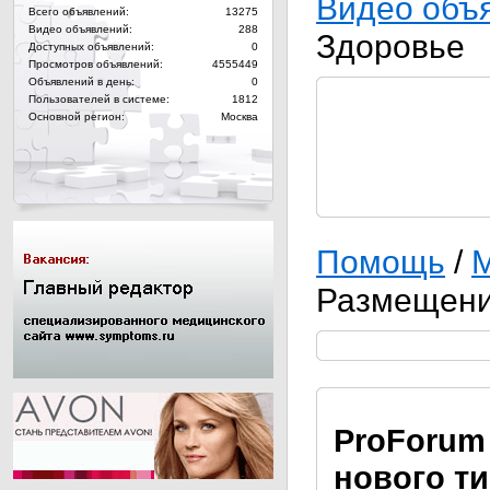
Видео объ
Всего объявлений:
13275
Видео объявлений:
288
Здоровье
Доступных объявлений:
0
Просмотров объявлений:
4555449
Объявлений в день:
0
Пользователей в системе:
1812
Основной регион:
Москва
Помощь
/
М
Размещени
Pro
Forum
нового т