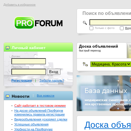
Добавить в избранное
Поиск по объявлен
Только с фото
Вид
Доска объявлений
Личный кабинет
быстрый переход
В
В
Логин:
Пароль:
Регистрация
|
Забыли пароль?
Новости
Все новости
-
Сайт работает в тестовом режиме
-
На доске объявлений ПроФорум
изменились правила регистрации
-
Видеообъявления ускоряют сделки
Доска объ
-
Успешные объявления
-
Удобности на ПроФоруме