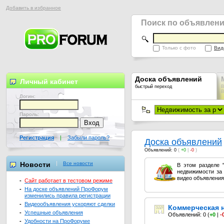
Добавить в избранное
Поиск по объявлен
Только с фото
Вид
Доска объявлений
Личный кабинет
быстрый переход
В
В
Логин:
Пароль:
Регистрация
|
Забыли пароль?
Доска объявлений
Объявлений: 0
(
+0
|
-0
)
Новости
Все новости
В этом разделе 
недвижимости за 
видео объявления
-
Сайт работает в тестовом режиме
-
На доске объявлений ПроФорум
изменились правила регистрации
-
Видеообъявления ускоряют сделки
Коммерческая 
-
Успешные объявления
Объявлений: 0
(
+0
|
-
-
Удобности на ПроФоруме