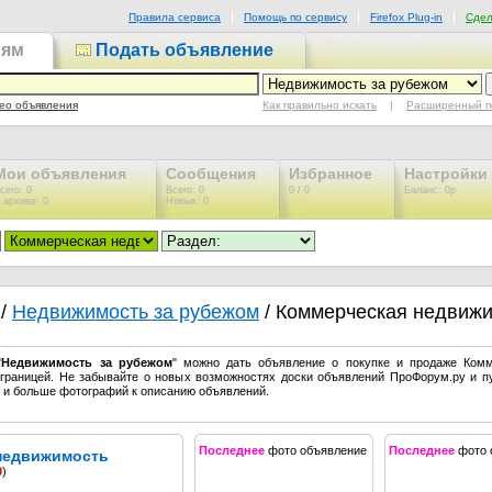
Правила сервиса
Помощь по сервису
Firefox Plug-in
Сдел
иям
Подать объявление
Как правильно искать
|
Расширенный п
ео объявления
Мои объявления
Сообщения
Избранное
Настройки
сего: 0
Всего: 0
0 / 0
Баланс: 0р
 архиве: 0
Новых: 0
/
Недвижимость за рубежом
/ Коммерческая недвиж
"
Недвижимость за рубежом
" можно дать объявление о покупке и продаже Ком
границей. Не забывайте о новых возможностях доски объявлений ПроФорум.ру и п
 и больше фотографий к описанию объявлений.
Последнее
фото объявление
Последнее
фото 
недвижимость
0
)