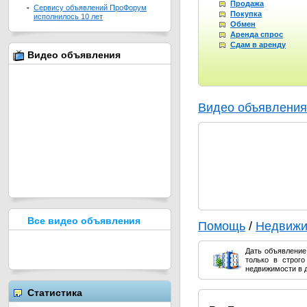
Продажа
-
Сервису объявлений ПроФорум
Покупка
исполнилось 10 лет
Обмен
Аренда спрос
Сдам в аренду
Видео объявления
Видео объявления
Все видео объявления
Помощь
/
Недвижи
Дать объявление 
только в строг
недвижимости в д
Статистика