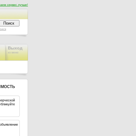
аем сервис лучше!
оиск
Выход
из меню
имость
мерческой
убликуйте
объявление