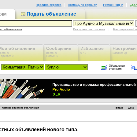
Правила сервиса
Помощь по сервису
Firefox Plug-in
Сдел
иям
Подать объявление
Как правильно искать
|
Расширенный п
ео объявления
Мои объявления
Сообщения
Избранное
Настройки
сего: 0
Всего: 0
0 / 0
Баланс: 0р
 архиве: 0
Новых: 0
Объявления
строчками
Краткое описание объявления
Видео
Цена
астных объявлений нового типа
.