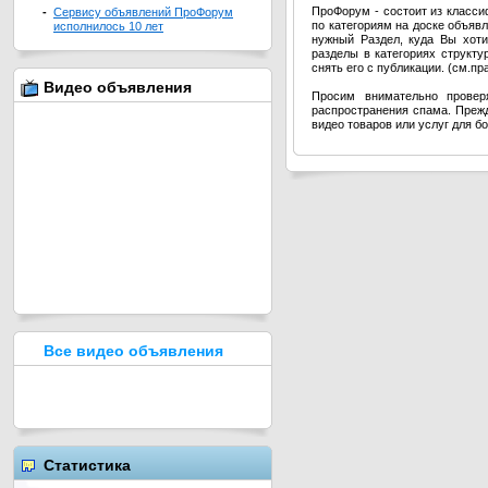
ПроФорум - состоит из класс
-
Сервису объявлений ПроФорум
по категориям на доске объя
исполнилось 10 лет
нужный Раздел, куда Вы хоти
разделы в категориях структ
снять его с публикации. (см.п
Видео объявления
Просим внимательно провер
распространения спама. Прежд
видео товаров или услуг для б
Все видео объявления
Статистика