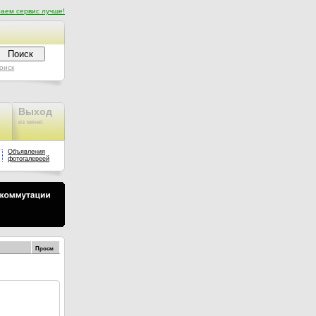
аем сервис лучше!
оиск
Выход
из меню
Объявления
фотогалереей
Просм