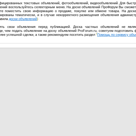
ифицированных текстовых объявлений, фотообъявлений, видеообъявлений. Для быстр
влений воспользуйтесь селекторным меню. На доске объявлений ПроФорум Вы сможет
те поместить свою информацию о продаже, покупке или обмене товара. На доск
урированы тематически, и в случае некорректного размещения объявления админист
равила
доски объявлений
)
ять свои объявления перед публикацией. Доска частных объявлений не явля
е, чем подать объявление на доску объявлений ProForum.ru, советуем подготовить 
олее успешной сделки, а также рекомендуем посетить раздел
"
Помощь по сервису объ