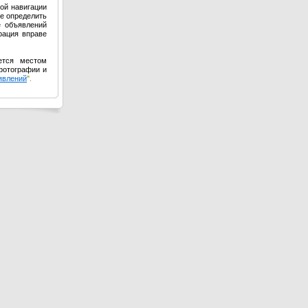
ой навигации
е определить
е объявлений
рация вправе
ется местом
фотографии и
явлений
".