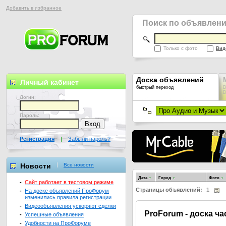
Добавить в избранное
Поиск по объявлен
Только с фото
Вид
Доска объявлений
Личный кабинет
быстрый переход
В
В
Логин:
Пароль:
Регистрация
|
Забыли пароль?
Новости
Все новости
Дата
Город
Фото
-
Сайт работает в тестовом режиме
Страницы объявлений:
1
-
На доске объявлений ПроФорум
изменились правила регистрации
-
Видеообъявления ускоряют сделки
Pro
Forum - доска ч
-
Успешные объявления
-
Удобности на ПроФоруме