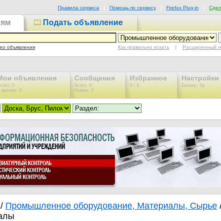
Правила сервиса
Помощь по сервису
Firefox Plug-in
Сдел
иям
Подать объявление
Как правильно искать
|
Расширенный п
ео объявления
Мои объявления
Сообщения
Избранное
Настройки
сего: 0
Всего: 0
0 / 0
Баланс: 0р
 архиве: 0
Новых: 0
/
Промышленное оборудование, Материалы, Сырье
алы