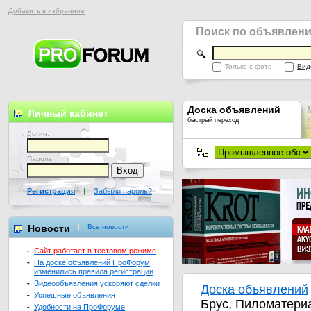
Добавить в избранное
Поиск по объявлен
Только с фото
Вид
Доска объявлений
Личный кабинет
быстрый переход
В
В
Логин:
Пароль:
Регистрация
|
Забыли пароль?
Новости
Все новости
-
Сайт работает в тестовом режиме
-
На доске объявлений ПроФорум
изменились правила регистрации
-
Видеообъявления ускоряют сделки
Доска объявлений
-
Успешные объявления
Брус, Пиломатери
-
Удобности на ПроФоруме