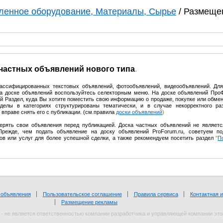
енное оборудование, Материалы, Сырье
/ Размеще
 частных объявлений нового типа
.
лассифицированных текстовых объявлений, фотообъявлений, видеообъявлений. Дл
на доске объявлений воспользуйтесь селекторным меню. На доске объявлений Пр
 Раздел, куда Вы хотите поместить свою информацию о продаже, покупке или обмен
делы в категориях структурированы тематически, и в случае некорректного р
вправе снять его с публикации. (см.правила
доски объявлений
)
ерять свои объявления перед публикацией. Доска частных объявлений не являет
Прежде, чем подать объявление на доску объявлений ProForum.ru, советуем по
ов или услуг для более успешной сделки, а также рекомендуем посетить раздел
"
П
Пользовательское соглашение
Правила сервиса
Контактная 
Размещение рекламы
- не является ответственностью компании разработчика и управляющей компании это