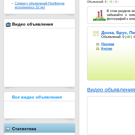
Объявлений: 0
(
+0
|
-0
)
-
Сервису объявлений ПроФорум
исполнилось 10 лет
В этом разделе мо
забывайте о нов
фотографий к опи
Видео объявления
Доска, Брус, 
Объявлений: 0
(
+0
|
-
Продам
Куплю
Видео объявления
Все видео объявления
Статистика