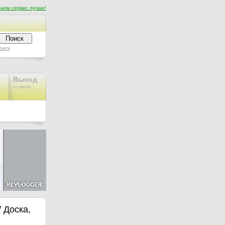
аем сервис лучше!
оиск
Выход
из меню
/ Доска,