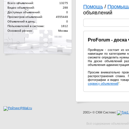
Всего объявлений:
13275
Помощь
/
Промышл
Видео объявлений:
288
объявлений
Доступных объявлений:
0
Просмотров объявлений:
4555449
Объявлений в день:
0
Пользователей в системе:
1812
Основной регион:
Москва
Pro
Forum - доска
ПроФорум - состоит из к
навигации по категориям 
сможете определить нужный
На доске объявлений раз
объявления администрация 
Просим внимательно пров
распространения спама. 
фотографии и видео товар
сервису объявлений
".
2001+ © СКМ Системс
Всё содержание объявлений 