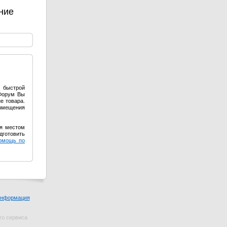
ние
я быстрой
оФорум Вы
е товара.
азмещения
ся местом
дготовить
омощь по
информация
го сервиса