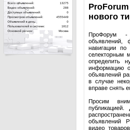
Всего объявлений:
13275
Pro
Forum
Видео объявлений:
288
Доступных объявлений:
0
нового т
Просмотров объявлений:
4555449
Объявлений в день:
0
Пользователей в системе:
1812
Основной регион:
Москва
ПроФорум - 
объявлений, 
навигации по
селекторным 
определить н
информацию о
объявлений ра
в случае нек
вправе снять е
Просим вним
публикацией.
распространен
объявлений P
видео товаро