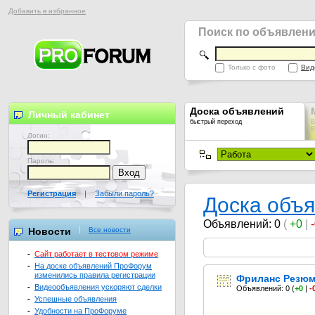
Добавить в избранное
Поиск по объявлен
Только с фото
Вид
Доска объявлений
Личный кабинет
быстрый переход
В
В
Логин:
Пароль:
Регистрация
|
Забыли пароль?
Доска объ
Объявлений: 0
(
+0
|
Новости
Все новости
-
Сайт работает в тестовом режиме
-
На доске объявлений ПроФорум
изменились правила регистрации
Фриланс Резю
-
Видеообъявления ускоряют сделки
Объявлений: 0
(
+0
|
-
-
Успешные объявления
-
Удобности на ПроФоруме