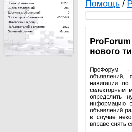
Помощь
/
Р
Всего объявлений:
13275
Видео объявлений:
288
Доступных объявлений:
0
Просмотров объявлений:
4555449
Объявлений в день:
0
Пользователей в системе:
1812
Основной регион:
Москва
Pro
Forum
нового т
ПроФорум - 
объявлений, 
навигации по
селекторным 
определить н
информацию о
объявлений ра
в случае нек
вправе снять е