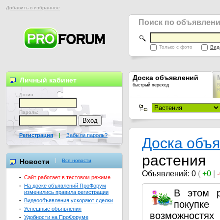
Добавить в избранное
Поиск по объявлен
Только с фото
Вид
Доска объявлений
Личный кабинет
быстрый переход
В
В
Логин:
Пароль:
Регистрация
|
Забыли пароль?
Доска объ
растения
Новости
Все новости
Объявлений: 0
(
+0
|
-
Сайт работает в тестовом режиме
-
На доске объявлений ПроФорум
В этом 
изменились правила регистрации
-
Видеообъявления ускоряют сделки
покупке
-
Успешные объявления
возможностях
-
Удобности на ПроФоруме