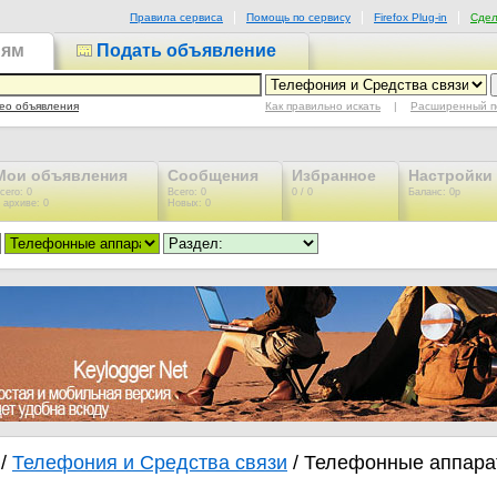
Правила сервиса
Помощь по сервису
Firefox Plug-in
Сдел
иям
Подать объявление
Как правильно искать
|
Расширенный п
ео объявления
Мои объявления
Сообщения
Избранное
Настройки
сего: 0
Всего: 0
0 / 0
Баланс: 0р
 архиве: 0
Новых: 0
/
Телефония и Средства связи
/ Телефонные аппар