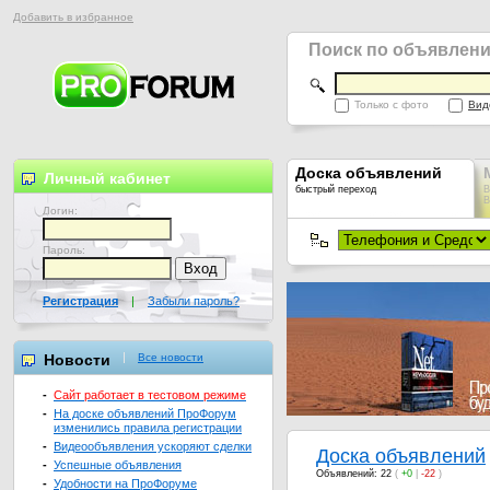
Добавить в избранное
Поиск по объявлен
Только с фото
Вид
Доска объявлений
Личный кабинет
быстрый переход
В
В
Логин:
Пароль:
Регистрация
|
Забыли пароль?
Новости
Все новости
-
Сайт работает в тестовом режиме
-
На доске объявлений ПроФорум
изменились правила регистрации
-
Видеообъявления ускоряют сделки
Доска объявлений
-
Успешные объявления
Объявлений: 22
(
+0
|
-22
)
-
Удобности на ПроФоруме