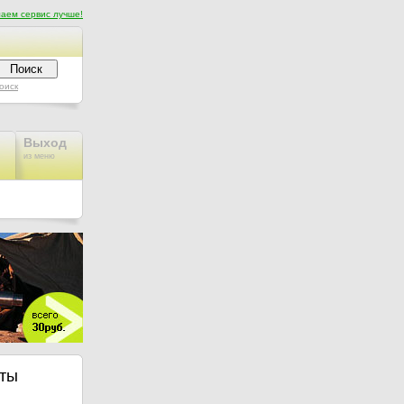
аем сервис лучше!
оиск
Выход
из меню
аты