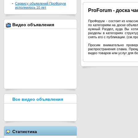
-
Сервису объявлений ПроФорум
исполнилось 10 лет
Pro
Forum - доска ч
ПроФорум - состоит из класс
Видео объявления
по категориям на доске объя
нужный Раздел, куда Вы хоти
разделы в категориях структ
снять его с публикации. (см.п
Просим внимательно провер
распространения спама. Прежд
видео товаров или услуг для б
Все видео объявления
Статистика