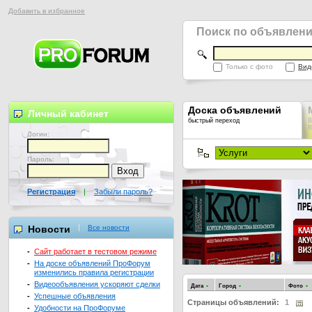
Добавить в избранное
Поиск по объявлен
Только с фото
Вид
Доска объявлений
Личный кабинет
быстрый переход
В
В
Логин:
Пароль:
Регистрация
|
Забыли пароль?
Новости
Все новости
-
Сайт работает в тестовом режиме
-
На доске объявлений ПроФорум
изменились правила регистрации
-
Видеообъявления ускоряют сделки
Дата
Город
Фото
-
Успешные объявления
Страницы объявлений:
1
-
Удобности на ПроФоруме