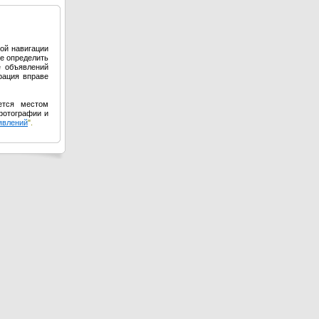
ой навигации
е определить
е объявлений
рация вправе
ется местом
фотографии и
явлений
".