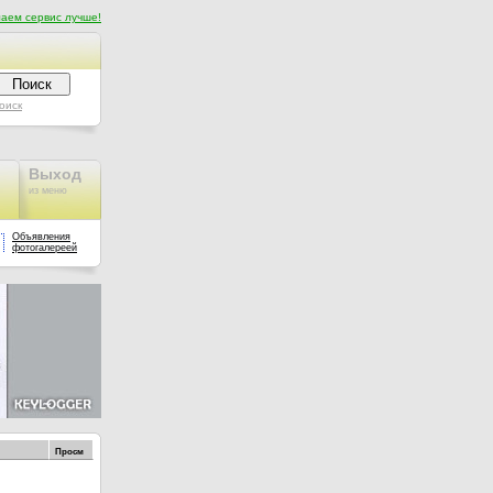
аем сервис лучше!
оиск
Выход
из меню
Объявления
фотогалереей
Просм