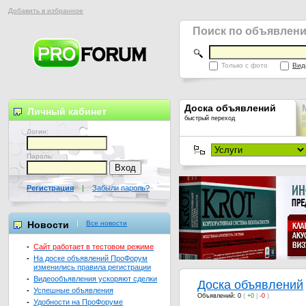
Добавить в избранное
Поиск по объявлен
Только с фото
Вид
Доска объявлений
Личный кабинет
быстрый переход
В
В
Логин:
Пароль:
Регистрация
|
Забыли пароль?
Новости
Все новости
-
Сайт работает в тестовом режиме
-
На доске объявлений ПроФорум
изменились правила регистрации
-
Видеообъявления ускоряют сделки
Доска объявлений
-
Успешные объявления
Объявлений: 0
(
+0
|
-0
)
-
Удобности на ПроФоруме