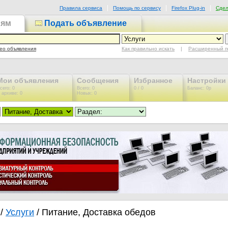
Правила сервиса
Помощь по сервису
Firefox Plug-in
Сдел
иям
Подать объявление
Как правильно искать
|
Расширенный п
ео объявления
Мои объявления
Сообщения
Избранное
Настройки
сего: 0
Всего: 0
0 / 0
Баланс: 0р
 архиве: 0
Новых: 0
/
Услуги
/ Питание, Доставка обедов