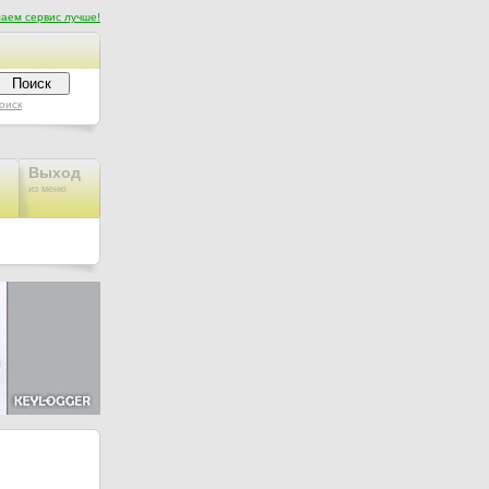
аем сервис лучше!
оиск
Выход
из меню