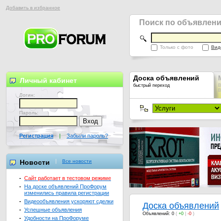
Добавить в избранное
Поиск по объявлен
Только с фото
Вид
Доска объявлений
Личный кабинет
быстрый переход
В
В
Логин:
Пароль:
Регистрация
|
Забыли пароль?
Новости
Все новости
-
Сайт работает в тестовом режиме
-
На доске объявлений ПроФорум
изменились правила регистрации
-
Видеообъявления ускоряют сделки
Доска объявлений
-
Успешные объявления
Объявлений: 0
(
+0
|
-0
)
-
Удобности на ПроФоруме