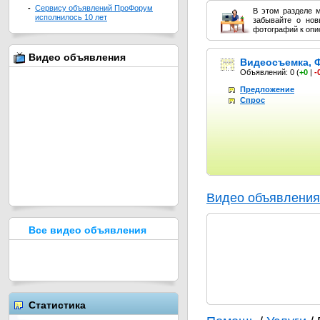
-
Сервису объявлений ПроФорум
В этом разделе 
исполнилось 10 лет
забывайте о нов
фотографий к опи
Видео объявления
Видеосъемка, 
Объявлений: 0
(
+0
|
-
Предложение
Спрос
Видео объявления
Все видео объявления
Статистика