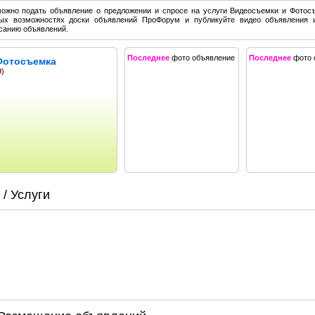
можно подать объявление о предложении и спросе на услуги Видеосъемки и Фотос
ых возможностях доски объявлений ПроФорум и публикуйте видео объявления 
санию объявлений.
Последнее
фото объявление
Последнее
фото 
Фотосъемка
0
)
/ Услуги