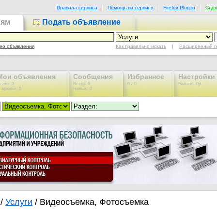
Правила сервиса
Помощь по сервису
Firefox Plug-in
Сдел
иям
Подать объявление
Как правильно искать
|
Расширенный п
ео объявления
Мои объявления
Сообщения
Избранное
Настройки
сего: 0
Всего: 0
0 / 0
Баланс: 0р
 архиве: 0
Новых: 0
/
Услуги
/ Видеосъемка, Фотосъемка