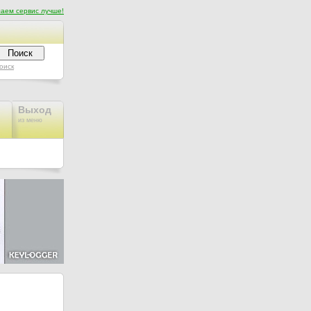
аем сервис лучше!
оиск
Выход
из меню