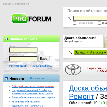
Добавить в избранное
Поиск по объявлен
Только с фото
Вид
Доска объявлений
Личный кабинет
быстрый переход
В
В
Логин:
Пароль:
Регистрация
|
Забыли пароль?
Новости
Все новости
Доска объ
-
Сайт работает в тестовом режиме
-
На доске объявлений ПроФорум
изменились правила регистрации
Ремонт
/ З
-
Видеообъявления ускоряют сделки
-
Успешные объявления
Объявлений: 19
(
+0
-
Удобности на ПроФоруме