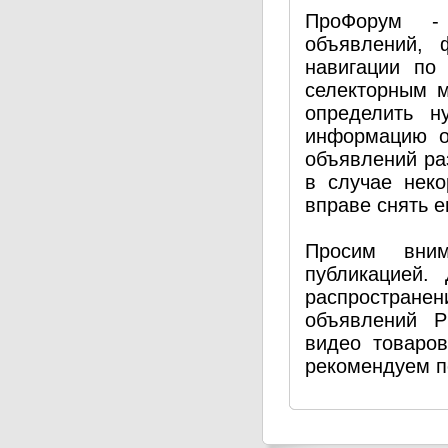
ПроФорум - 
объявлений, 
навигации по
селекторным 
определить н
информацию о
объявлений ра
в случае нек
вправе снять е
Просим вним
публикацией.
распространен
объявлений P
видео товаро
рекомендуем п