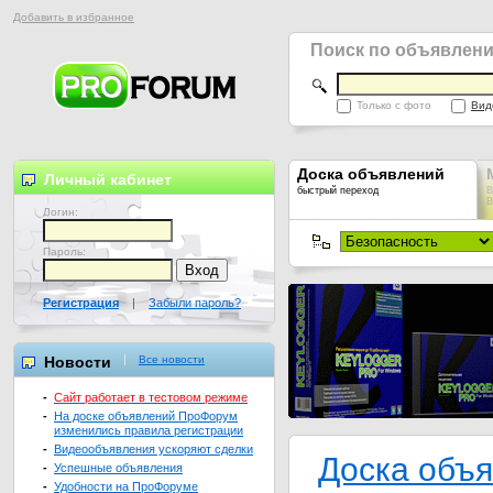
Добавить в избранное
Поиск по объявлен
Только с фото
Вид
Доска объявлений
Личный кабинет
быстрый переход
В
В
Логин:
Пароль:
Регистрация
|
Забыли пароль?
Новости
Все новости
-
Сайт работает в тестовом режиме
-
На доске объявлений ПроФорум
изменились правила регистрации
-
Видеообъявления ускоряют сделки
Доска объ
-
Успешные объявления
-
Удобности на ПроФоруме