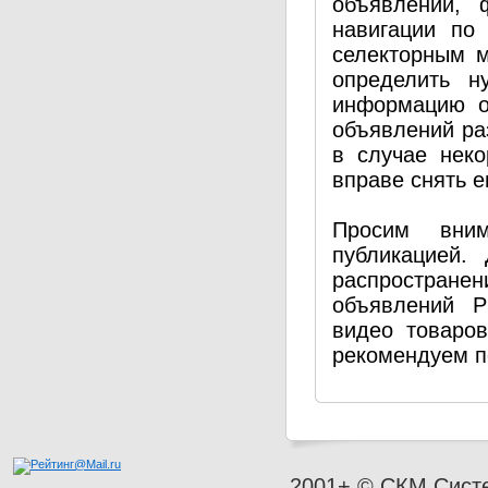
объявлений, 
навигации по
селекторным 
определить н
информацию о
объявлений ра
в случае нек
вправе снять е
Просим вним
публикацией.
распространен
объявлений P
видео товаро
рекомендуем п
2001+ © СКМ Сист