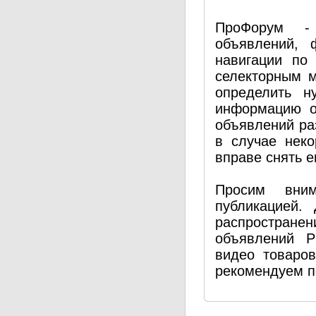
ПроФорум - 
объявлений, 
навигации по
селекторным 
определить н
информацию о
объявлений ра
в случае нек
вправе снять е
Просим вним
публикацией.
распространен
объявлений P
видео товаро
рекомендуем п