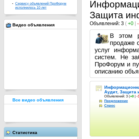
Информаци
-
Сервису объявлений ПроФорум
исполнилось 10 лет
Защита ин
Объявлений: 3
(
+0
|
Видео объявления
В этом 
продаже 
услуг информ
систем. Не з
ПроФорум и пу
описанию объя
Информационна
Аудит, Защита
Объявлений: 3
(
+0
|
-
Все видео объявления
Предложение
Спрос
Статистика