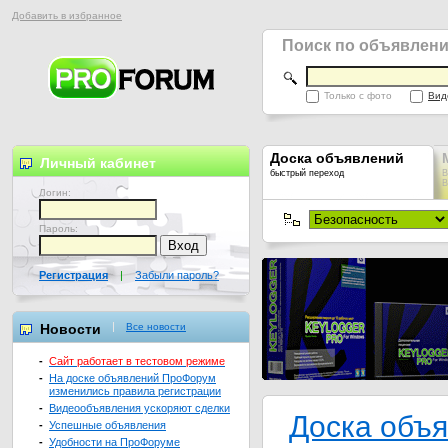
Добавить в избранное
Поиск по объявлен
Только с фото
Вид
Доска объявлений
Личный кабинет
быстрый переход
В
В
Логин:
Пароль:
Регистрация
|
Забыли пароль?
Новости
Все новости
-
Сайт работает в тестовом режиме
-
На доске объявлений ПроФорум
изменились правила регистрации
-
Видеообъявления ускоряют сделки
Доска объ
-
Успешные объявления
-
Удобности на ПроФоруме